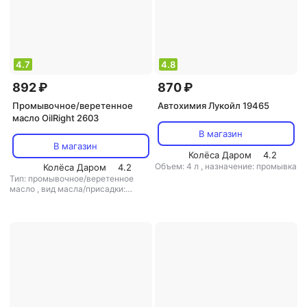
4.7
4.8
892 ₽
870 ₽
Промывочное/веретенное
Автохимия Лукойл 19465
масло OilRight 2603
В магазин
В магазин
Колёса Даром
4.2
Объем: 4 л
,
назначение: промывка
Колёса Даром
4.2
Тип: промывочное/веретенное
масло
,
вид масла/присадки:
полусинтетическое
,
объем: 3.5 л
,
форма выпуска: жидкость
,
назначение: промывка
,
область
применения: двигатель