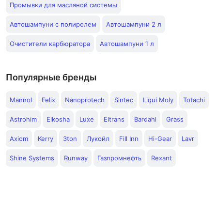
Промывки для масляной системы
Автошампуни с полиролем
Автошампуни 2 л
Очистители карбюратора
Автошампуни 1 л
Популярные бренды
Mannol
Felix
Nanoprotech
Sintec
Liqui Moly
Totachi
Astrohim
Eikosha
Luxe
Eltrans
Bardahl
Grass
Axiom
Kerry
3ton
Лукойл
Fill Inn
Hi-Gear
Lavr
Shine Systems
Runway
Газпромнефть
Rexant