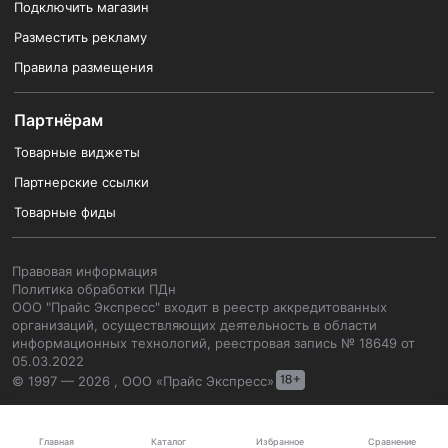
Подключить магазин
Разместить рекламу
Правила размещения
Партнёрам
Товарные виджеты
Партнерские ссылки
Товарные фиды
Правовая информация
Политика обработки ПДн
ООО "Прайс Экспресс" входит в реестр аккредитованных
организаций, осуществляющих деятельность в области
информационных технологий, реестровая запись № 18649 от
05.03.2022
© 1997 — 2026 , ООО «Прайс Экспресс»
Каталог
Главная
Избранное
Сравнение