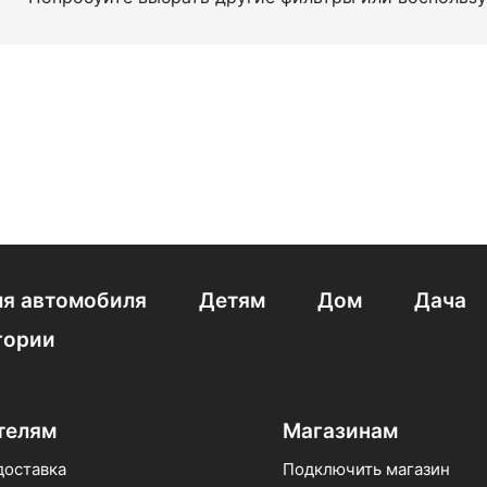
я автомобиля
Детям
Дом
Дача
гории
телям
Магазинам
доставка
Подключить магазин