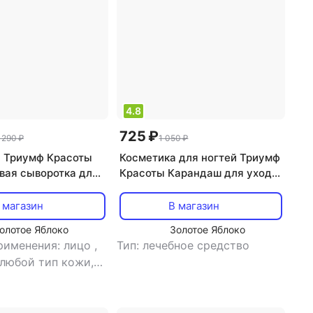
 питание,
антивозрастной, борьба с
ие
морщинами, лифтинг,
питание, тонизирующий,
увлажнение
4.8
725 ₽
 290 ₽
1 050 ₽
 Триумф Красоты
Косметика для ногтей Триумф
вая сыворотка для
Красоты Карандаш для ухода
увствительной кожи
за кутикулой Карандаш
анс" 50 мл
маникюрный для удаления
 магазин
В магазин
кутикулы "Eco-Professional" с
олотое Яблоко
Золотое Яблоко
маслом розы и жасмина
рименения: лицо
,
Тип: лечебное средство
 любой тип кожи,
вствительная
,
тип
ыворотка
,
эффект:
морщинами,