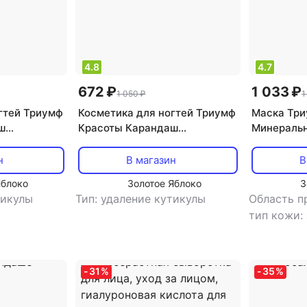
4.8
4.7
672 ₽
1 033 ₽
1 050 ₽
1
гтей Триумф
Косметика для ногтей Триумф
Маска Три
ш
Красоты Карандаш
Минеральн
итель
натуральный удалитель
глубокой о
м лимона и
кутикулы с маслом апельсина
кожи Лифти
н
В магазин
В
и витаминами Оранжевый, 5
Яблоко
Золотое Яблоко
З
мл
тикулы
Тип: удаление кутикулы
Область п
тип кожи:
кожи
,
тип
эффект: а
борьба с 
-
31
%
-
35
%
избавлени
лифтинг, 