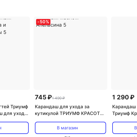
тура
косметика
,
текстура
тип товар
емообразная
дезодоранта: кремообразная
питание, 
одорант
,
тип товара: дезодорант
-
50
%
745 ₽
1 290 ₽
1 490 ₽
гтей Триумф
Карандаш для ухода за
Карандаш 
ш для ухода
кутикулой ТРИУМФ КРАСОТЫ
Триумф К
андаш для
Карандаш для маникюра и
юра с
педикюра с эфирным маслом
н
В магазин
В
Жасмина и
Апельсина 5