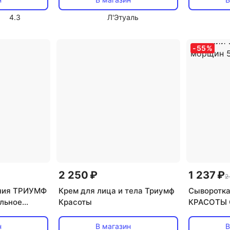
4.3
Л'Этуаль
-
55
%
2 250 ₽
1 237 ₽
2
ния ТРИУМФ
Крем для лица и тела Триумф
Сыворотка
льное
Красоты
КРАСОТЫ 
рной и
гиалуроно
 100
вокруг гла
н
В магазин
В