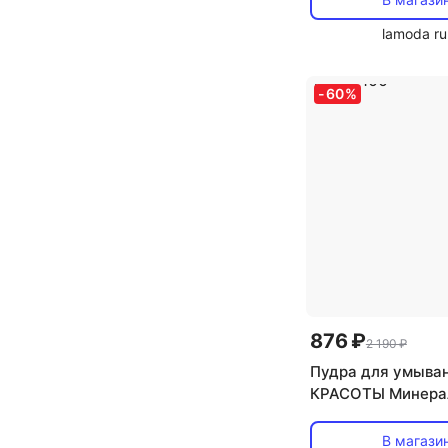
lamoda ru
-
60
%
876 ₽
2 190 ₽
Пудра для умыва
КРАСОТЫ Минера
умывание для жи
проблемной кожи
В магази