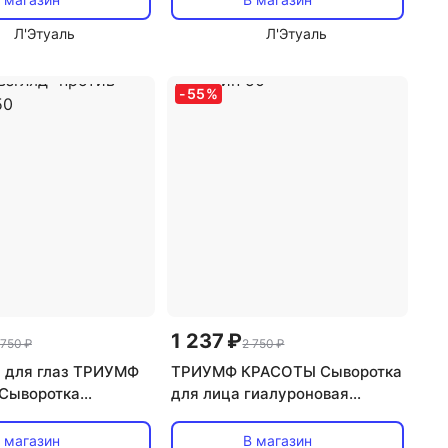
Л'Этуаль
Л'Этуаль
-
55
%
1 237 ₽
 750 ₽
2 750 ₽
 для глаз ТРИУМФ
ТРИУМФ КРАСОТЫ Сыворотка
Сыворотка
для лица гиалуроновая
вая антивозрастная
"Лифтинг" антивозрастная
з "Свежий взгляд"
против морщин 50
 магазин
В магазин