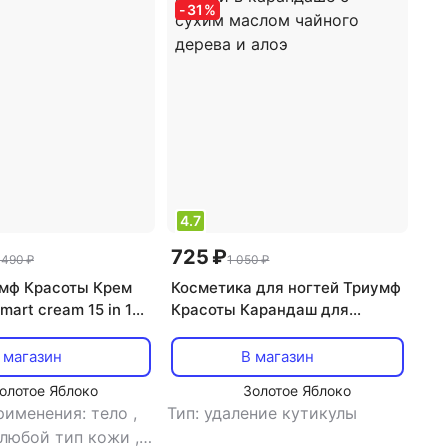
-
31
%
увлажнение
4.7
725 ₽
 490 ₽
1 050 ₽
мф Красоты Крем
Косметика для ногтей Триумф
mart cream 15 in 1
Красоты Карандаш для
маникюра Масло ремувер для
кутикулы и ногтей в
 магазин
В магазин
карандаше с сухим маслом
олотое Яблоко
Золотое Яблоко
чайного дерева и алоэ
рименения: тело
,
Тип: удаление кутикулы
 любой тип кожи
,