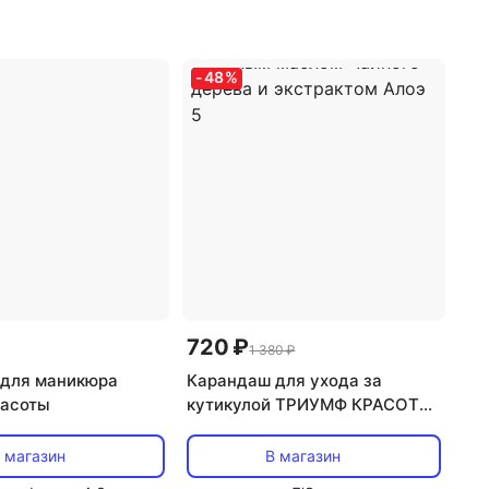
а: крем
,
эффект:
увлажнение
-
48
%
720 ₽
1 380 ₽
для маникюра
Карандаш для ухода за
расоты
кутикулой ТРИУМФ КРАСОТЫ
Карандаш для маникюра и
педикюра с эфирным маслом
 магазин
В магазин
Чайного дерева и экстрактом