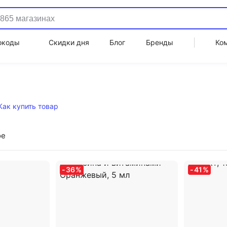
окоды
Скидки дня
Блог
Бренды
Ко
Как купить товар
ое
-
36
%
-
41
%