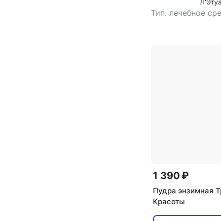
Л'Эту
экстрактом Розы 
Тип: лечебное ср
1 390 ₽
Пудра энзимная 
Красоты