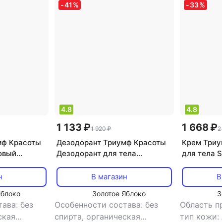
-
41
%
-
33
%
морщинами, лифтинг,
питание, 
питание, тонизирующий,
увлажнение
4.8
4.8
1 133 ₽
1 668 ₽
1 920 ₽
2
мф Красоты
Дезодорант Триумф Красоты
Крем Триу
овый
Дезодорант для тела
для тела S
ела Лаванда
натуральный содовый Пихта
70.0
50 г
н
В магазин
В
Яблоко
Золотое Яблоко
З
ава: без
Особенности состава: без
Область п
ская
спирта, органическая
тип кожи: