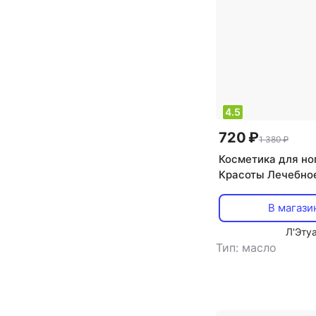
4.5
720 ₽
1 380 ₽
Косметика для но
Красоты Лечебно
для ногтей и кут
для кутикулы в к
В магази
Л'Эту
Тип: масло