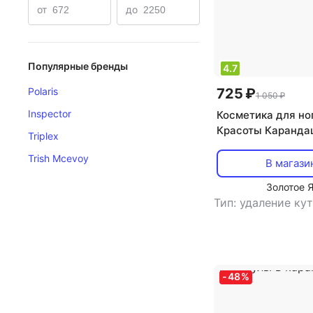
от
до
Популярные бренды
4.7
725 ₽
Polaris
1 050 ₽
Inspector
Косметика для но
Красоты Каранда
Triplex
натуральный удал
Trish Mcevoy
кутикулы с масло
В магази
витаминами
Золотое 
Тип: удаление ку
-
48
%