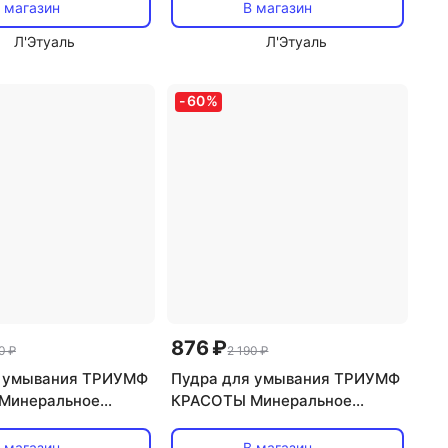
Пихта 60
 магазин
В магазин
Л'Этуаль
Л'Этуаль
-
60
%
876 ₽
0 ₽
2 190 ₽
я умывания ТРИУМФ
Пудра для умывания ТРИУМФ
Минеральное
КРАСОТЫ Минеральное
Лифтинг-эффект
умывание для сухой кожи 100
 магазин
В магазин