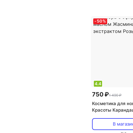
косметика
,
текс
дезодоранта: кр
,
тип товара: дез
-
50
%
4.4
750 ₽
1 490 ₽
Косметика для но
Красоты Каранда
за кутикулой Кар
маникюра и педик
В магази
эфирным маслом 