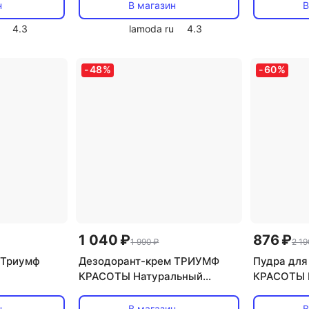
Мята 60
н
В магазин
В
4.3
lamoda ru
4.3
-
48
%
-
60
%
1 040 ₽
876 ₽
1 990 ₽
2 19
 Триумф
Дезодорант-крем ТРИУМФ
Пудра дл
КРАСОТЫ Натуральный
КРАСОТЫ 
дезодорант для тела содовый
умывание 
Лаванда 60
100
н
В магазин
В