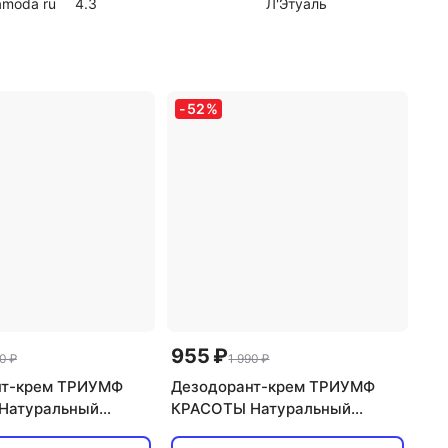
amoda ru
4.3
Л'Этуаль
Алоэ 5
-
52
%
955 ₽
0 ₽
1 990 ₽
нт-крем ТРИУМФ
Дезодорант-крем ТРИУМФ
Натуральный
КРАСОТЫ Натуральный
т для тела содовый
дезодорант для тела содовый