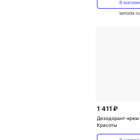
В магази
lamoda ru
1 411 ₽
Дезодорант-крем
Красоты
В магази