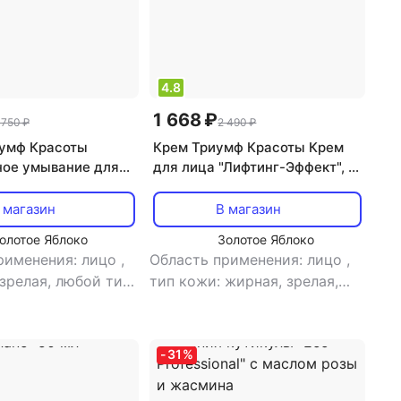
4.8
1 668 ₽
 750 ₽
2 490 ₽
умф Красоты
Крем Триумф Красоты Крем
ое умывание для
для лица "Лифтинг-Эффект", в
чистки всех типов
вакуумном диспенсере, 50 мл
нг – эффект, 100 г
 магазин
В магазин
олотое Яблоко
Золотое Яблоко
рименения: лицо
,
Область применения: лицо
,
 зрелая, любой тип
тип кожи: жирная, зрелая,
 товара: маска
,
комбинированная, любой тип
нтивозрастной,
кожи, нормальная,
морщинами,
проблемная, сухая,
-
31
%
е от черных точек,
чувствительная
,
тип товара:
отшелушивающий,
крем
,
эффект: анти-акне,