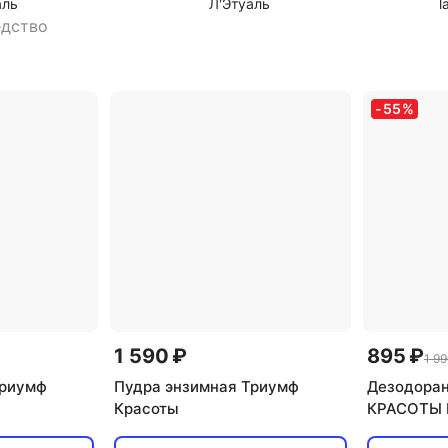
аль
Л'Этуаль
l
5
едство
-
55
%
1 590 ₽
895 ₽
1 99
Триумф
Пудра энзимная Триумф
Дезодора
Красоты
КРАСОТЫ 
дезодоран