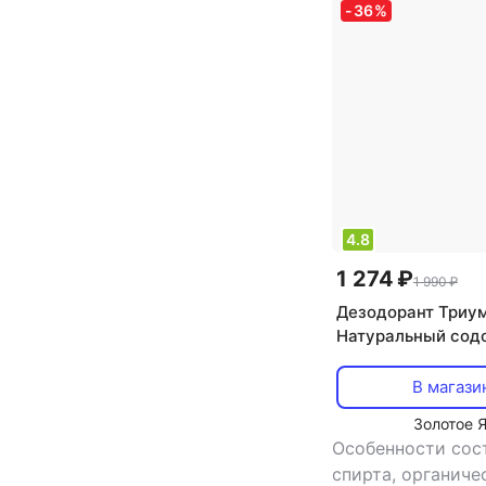
-
36
%
4.8
1 274 ₽
1 990 ₽
Дезодорант Триу
Натуральный сод
дезодорант для т
50 г
В магази
Золотое 
Особенности сост
спирта, органиче