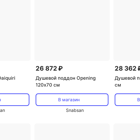
26 872 ₽
28 362 
aiquiri
Душевой поддон Opening
Душевой п
120х70 см
см
н
В магазин
В
an
Snabsan