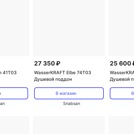
27 350 ₽
25 600 
n 41T03
WasserKRAFT Elbe 74T03
WasserKRA
Душевой поддон
Душевой 
н
В магазин
В
an
Snabsan