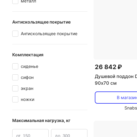
металл
Антискользящее покрытие
Антискользящее покрытие
Комплектация
26 842 ₽
сиденье
Душевой поддон D
сифон
90х70 см
экран
В магази
ножки
Snabs
Максимальная нагрузка, кг
от
до