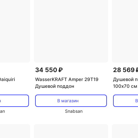
34 550 ₽
28 569 
aiquiri
WasserKRAFT Amper 29T19
Душевой п
Душевой поддон
100х70 см
н
В магазин
В
an
Snabsan