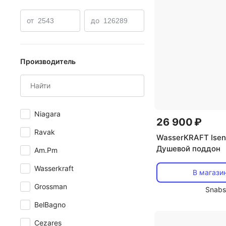
Душевые поддоны 70х90
Душевые поддоны 110х80
от
до
Производитель
Niagara
26 900 ₽
Ravak
WasserKRAFT Ise
Душевой поддон
Am.Pm
Wasserkraft
В магази
Grossman
Snabs
BelBagno
Cezares