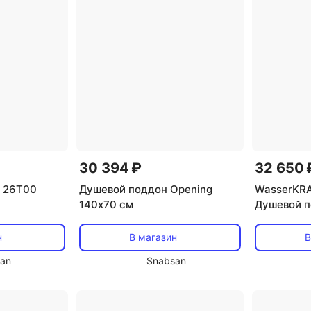
Душевые поддоны 90х90 Am.Pm
Акриловые поддоны д
30 394 ₽
32 650 
n 26T00
Душевой поддон Opening
WasserKRA
140х70 см
Душевой 
н
В магазин
В
an
Snabsan