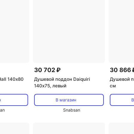
30 702 ₽
30 866 
all 140х80
Душевой поддон Daiquiri
Душевой п
140х75, левый
см
н
В магазин
В
an
Snabsan