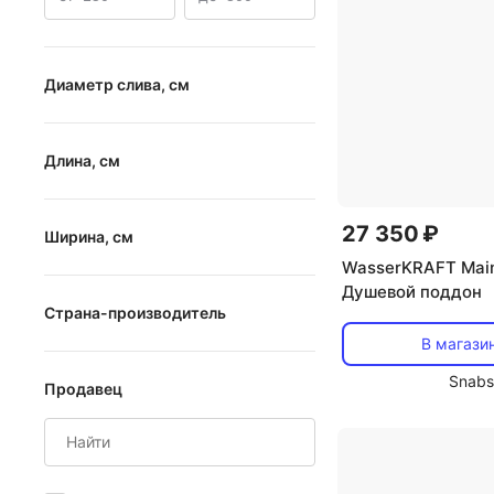
Диаметр слива, см
от
до
Длина, см
от
до
27 350 ₽
Ширина, см
WasserKRAFT Mai
Душевой поддон
от
до
Страна-производитель
В магази
Германия
Snabs
Продавец
Китай
Россия