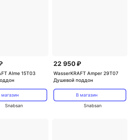
₽
22 950 ₽
FT Alme 15T03
WasserKRAFT Amper 29T07
поддон
Душевой поддон
 магазин
В магазин
Snabsan
Snabsan