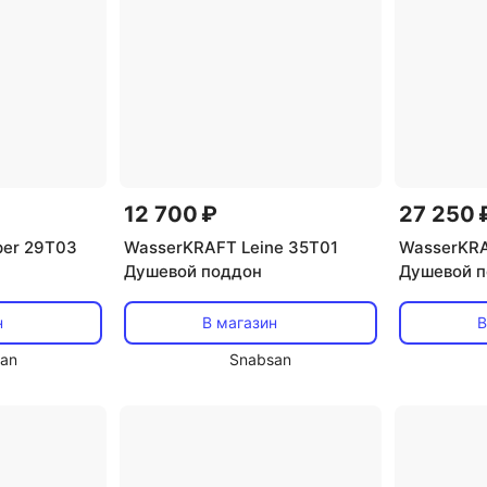
12 700 ₽
27 250 
er 29T03
WasserKRAFT Leine 35T01
WasserKR
Душевой поддон
Душевой 
н
В магазин
В
an
Snabsan