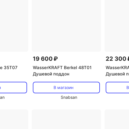
19 600 ₽
22 300 
ne 35T07
WasserKRAFT Berkel 48T01
WasserKRA
Душевой поддон
Душевой 
н
В магазин
В
an
Snabsan