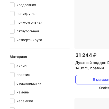
квадратная
полукруглая
прямоугольная
пятиугольная
четверть круга
31 244 ₽
Материал
Душевой поддон D
акрил
140х75, правый
пластик
В магази
стеклопластик
Snabs
камень
керамика