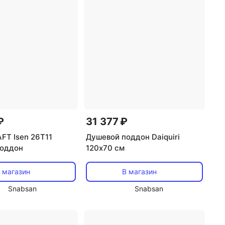
ля душа
Душевые поддоны с сиденьем
₽
31 377 ₽
FT Isen 26T11
Душевой поддон Daiquiri
поддон
120х70 см
 магазин
В магазин
Snabsan
Snabsan