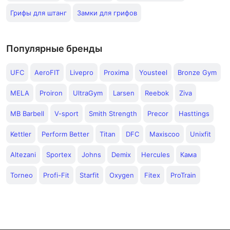
Грифы для штанг
Замки для грифов
Популярные бренды
UFC
AeroFIT
Livepro
Proxima
Yousteel
Bronze Gym
MELA
Proiron
UltraGym
Larsen
Reebok
Ziva
MB Barbell
V-sport
Smith Strength
Precor
Hasttings
Kettler
Perform Better
Titan
DFC
Maxiscoo
Unixfit
Altezani
Sportex
Johns
Demix
Hercules
Кама
Torneo
Profi-Fit
Starfit
Oxygen
Fitex
ProTrain