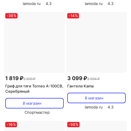
lamoda ru
4.3
lamoda ru
4.3
-
30
%
-
14
%
1 819 ₽
3 099 ₽
2 599 ₽
3 594 ₽
Гриф для тяги Torneo A-100CB,
Гантели Kama
Серебряный
В магазин
В магазин
lamoda ru
4.3
Спортмастер
-
16
%
-
50
%