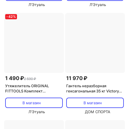
Л'Этуаль
Л'Этуаль
-
42
%
1 490 ₽
11 970 ₽
2 590 ₽
Утяжелитель ORIGINAL
Гантель неразборная
FITTOOLS Комплект
гексагональная 35 кг VictoryFit
утяжелителей
VF-H350
В магазин
В магазин
Л'Этуаль
ДОМ СПОРТА