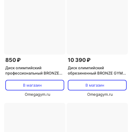
850 ₽
10 390 ₽
Диск олимпийский
Диск олимпийский
профессиональный BRONZE
обрезиненный BRONZE GYM
GYM полиуретан 1,25 кг
черный 25 кг
В магазин
В магазин
Omegagym.ru
Omegagym.ru