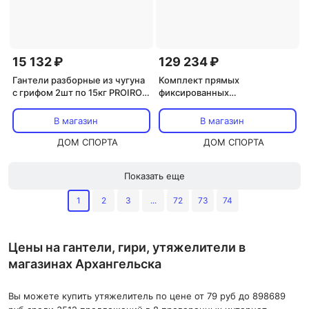
15 132 ₽
129 234 ₽
Гантели разборные из чугуна
Комплект прямых
с грифом 2шт по 15кг PROIRON
фиксированных
Г2150Ч
обрезиненных штанг 5 шт от
25 до 45кг Hasttings Digger
В магазин
В магазин
HD51G2A-25-45
ДОМ СПОРТА
ДОМ СПОРТА
Показать еще
1
2
3
...
72
73
74
Цены на гантели, гири, утяжелители в
магазинах Архангельска
Вы можете купить утяжелитель по цене от 79 руб до 898689