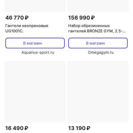
46 770 ₽
156 990 ₽
Гантели неопреновые
Набор обрезиненных
UG1001C.
гантелей BRONZE GYM, 2.5-25
кг - 10 пар, шаг 2,5 кг
В магазин
В магазин
Aquarius-sport.ru
Omegagym.ru
16 490 ₽
13 190 ₽