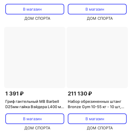
В магазин
В магазин
ДОМ СПОРТА
ДОМ СПОРТА
1 391 ₽
211 130 ₽
Гриф гантельный MB Barbell
Набор обрезиненных штанг
D25мм гайка Вэйдера L400 мм
Bronze Gym 10-55 кг - 10 шт,
MB-BarM25-400B
шаг 5 кг BGBBS10-55
В магазин
В магазин
ДОМ СПОРТА
ДОМ СПОРТА