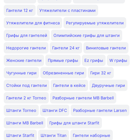
Гантели 12 кг
Утяжелители с пластинами
Утяжелители для фитнеса
Регулируемые утяжелители
Грифы для гантелей
Олимпийские грифы для штанги
Недорогие гантели
Гантели 24 кг
Виниловые гантели
Женские гантели
Прямые грифы
Ez грифы
W грифы
Чугунные гири
Обрезиненные гири
Гири 32 кг
Стойки под гантели
Гантели в кейсе
Двуручные гири
Гантели 2 кг Torneo
Разборные гантели MB Barbell
Штанги Torneo
Штанги DFC
Разборные гантели Larsen
Штанги MB Barbell
Грифы для штанги Starfit
Штанги Starfit
Штанги Titan
Гантели наборные