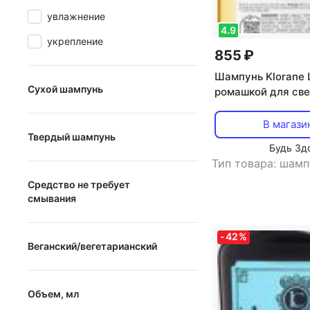
увлажнение
4.9
укрепление
855 ₽
Шампунь Klorane
Сухой шампунь
ромашкой для све
без паробенов, 4
Сухой шампунь
В магази
Твердый шампунь
Будь Зд
Тип товара: шамп
Твердый шампунь
Средство не требует
смывания
Средство не требует
-
42
%
смывания
Веганский/вегетарианский
Веганский/вегетарианский
Объем, мл