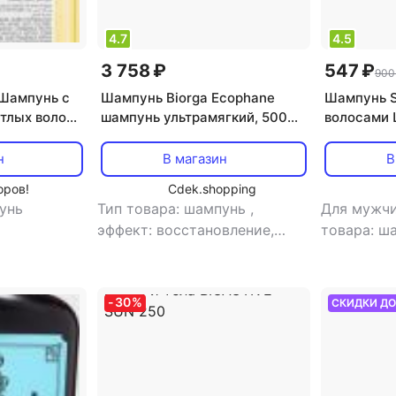
4.7
4.5
3 758 ₽
547 ₽
900
 Шампунь с
Шампунь Biorga Ecophane
Шампунь S
тлых волос,
шампунь ультрамягкий, 500
волосами 
00 мл
мл
Укреплени
н
В магазин
В
оров!
Cdek.shopping
унь
Тип товара: шампунь
,
Для мужчи
эффект: восстановление,
товара: ш
облегчение расчесывания,
укреплени
увлажнение
-
30
%
СКИДКИ Д