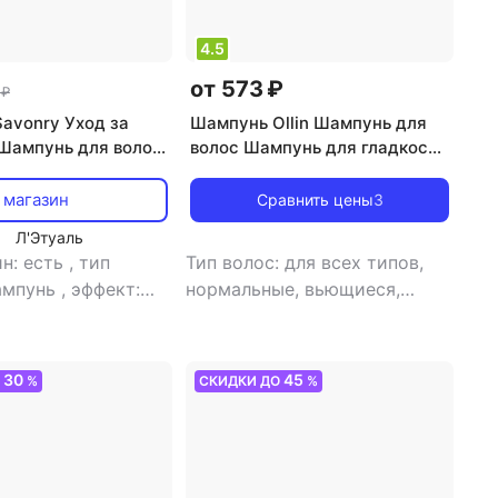
4.5
от 573 ₽
 ₽
avonry Уход за
Шампунь Ollin Шампунь для
Шампунь для волос
волос Шампунь для гладкости
е и тонус 200
волос
 магазин
Сравнить цены
3
Л'Этуаль
н: есть
,
тип
Тип волос: для всех типов,
ампунь
,
эффект:
нормальные, вьющиеся,
е
ослабленные и
поврежденные
,
тип товара:
шампунь
,
эффект: блеск,
30
45
О
%
СКИДКИ ДО
%
восстановление,
выпрямление, питание,
увлажнение, укрепление,
усиление кудрей, усиление и