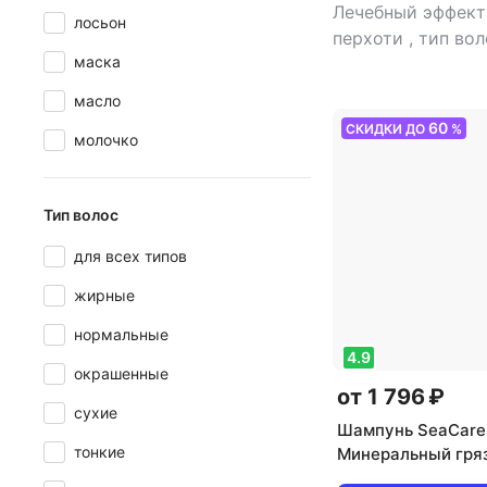
Лечебный эффект
лосьон
перхоти
,
тип вол
маска
типов, жирные
,
т
шампунь
,
эффект:
масло
восстановление, 
60
СКИДКИ ДО
%
молочко
облегчение расче
увлажнение, укре
объем волос
Тип волос
для всех типов
жирные
нормальные
4.9
окрашенные
от 1 796 ₽
сухие
Шампунь SeaCare 
тонкие
Минеральный гря
шампунь мужской