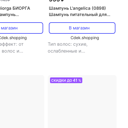
 749 ₽
iorga БИОРГА
Шампунь L'angelica (0898)
ампунь
Шампунь питательный для
щий для
сухих волос, 250 мл
ых волос 200мл
 магазин
В магазин
Cdek.shopping
Cdek.shopping
эффект: от
Тип волос: сухие,
 волос и
ослабленные и
я
,
тип волос:
поврежденные
,
тип товара:
ые и
шампунь
,
эффект: питание
нные
,
тип товара:
эффект:
41
СКИДКИ ДО
%
е