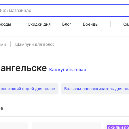
окоды
Скидки дня
Блог
Бренды
Ко
ами
Шампуни для волос
хангельске
Как купить товар
ажняющий спрей для волос
Бальзам ополаскиватель для во
 волос
Масло от выпадения волос
Кедровое масло для 
ое
 волос
Сухой шампунь Прелесть
Витамины для волос в 
СКИДКИ Д