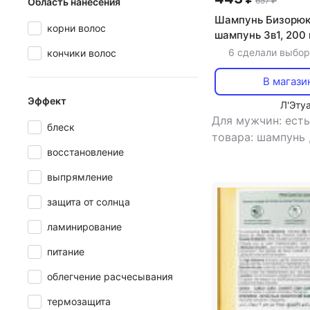
657 ₽
Область нанесения
Шампунь Бизорю
корни волос
шампунь 3в1, 200 
волосами для му
6 сделали выбор
кончики волос
кондиционер для 
кокосовое масло,
В магази
натуральная косм
Эффект
Л'Эту
Для мужчин: ест
блеск
товара: шампунь
восстановление
питание, увлажне
укрепление
выпрямление
защита от солнца
ламинирование
питание
облегчение расчесывания
термозащита