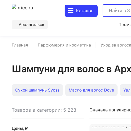
Каталог
Архангельск
Пром
Главная
Парфюмерия и косметика
Уход за волос
Шампуни для волос в Ар
Сухой шампунь Syoss
Масло для волос Dove
Увл
Увлажняющие шампуни для волос
Ампулы для роста
Товаров в категории: 5 228
Сначала популярн
Ополаскиватель для волос
Несмываемое масло для
Цены, ₽