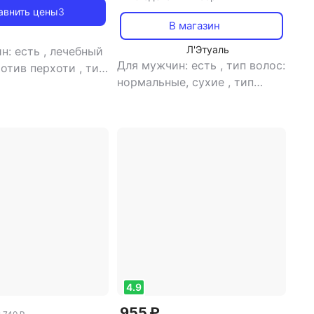
авнить цены
3
В магазин
Л'Этуаль
н: есть
,
лечебный
Для мужчин: есть
,
тип волос:
ротив перхоти
,
тип
нормальные, сухие
,
тип
 всех типов,
товара: шампунь
,
эффект:
ормальные, тонкие,
восстановление, укрепление
я
,
тип товара:
эффект:
ление, питание,
е, объем волос
4.9
955 ₽