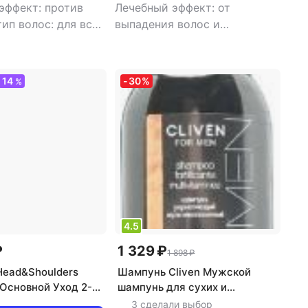
эффект: против
Лечебный эффект: от
тип волос: для всех
выпадения волос и
рные, нормальные,
облысения
,
тип волос: для
ые
,
тип товара:
всех типов, ослабленные и
эффект:
поврежденные
,
тип товара:
14
-
30
%
О
%
е расчесывания,
шампунь
,
эффект:
е, укрепление,
восстановление, питание,
ос
укрепление
4.5
₽
1 329 ₽
1 898 ₽
ead&Shoulders
Шампунь Cliven Мужской
Основной Уход 2-
шампунь для сухих и
ив перхоти, 200 мл
нормальных волос, 250 мл
3 сделали выбор