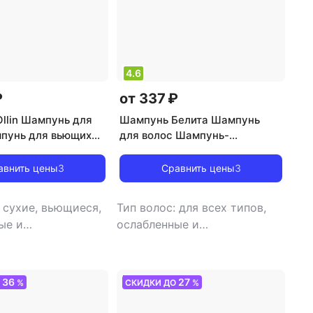
защита цвета
4.6
₽
от 337 ₽
llin Шампунь для
Шампунь Белита Шампунь
пунь для вьющихся
для волос Шампунь-
ламинирование для всех
типов волос
авнить цены
3
Сравнить цены
3
: сухие, вьющиеся,
Тип волос: для всех типов,
ые и
ослабленные и
нные
,
тип товара:
поврежденные
,
тип товара:
эффект: блеск,
шампунь
,
эффект: блеск,
ление,
восстановление,
36
27
О
%
СКИДКИ ДО
%
ие, питание,
выпрямление,
е расчесывания,
ламинирование, питание,