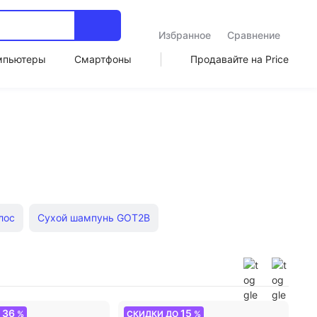
Избранное
Сравнение
мпьютеры
Смартфоны
Продавайте на Price
лос
Сухой шампунь GOT2B
волос
Масло для укрепления волос
ампулах
Шампунь для блондинок от желтизны
36
15
О
%
СКИДКИ ДО
%