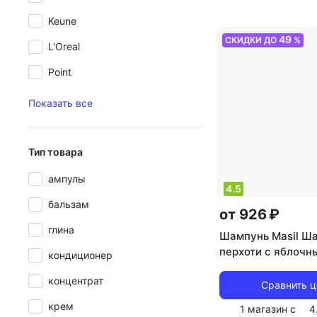
окрашенные
,
тип
Keune
шампунь
,
эффект
49
СКИДКИ ДО
%
L'Oreal
увлажнение, усил
защита цвета, об
Point
Показать все
Тип товара
ампулы
4.5
бальзам
от 926 ₽
глина
Шампунь Masil Ша
перхоти с яблочн
кондиционер
5 Probiotics Apple
концентрат
Shampoo 300 мл
Сравнить 
крем
1 магазин с
4