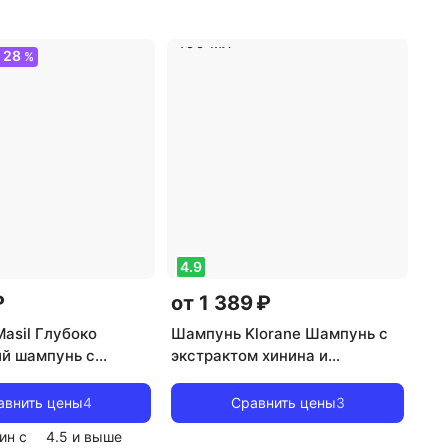
ые
,
тип товара:
товара: шампунь
,
эффект:
эффект:
восстановление,
28
О
%
ление, облегчение
выпрямление, облегчение
ния, увлажнение,
расчесывания, объем волос
е, усиление и
ета, объем волос
4.9
₽
от 1 389 ₽
asil Глубоко
Шампунь Klorane Шампунь с
й шампунь с
экстрактом хинина и
ми 5 Probiotics
органическим экстрактом
ling Shampoo 500 мл
эдельвейса, 400 мл
авнить цены
4
Сравнить цены
3
ин с
4.5
и выше