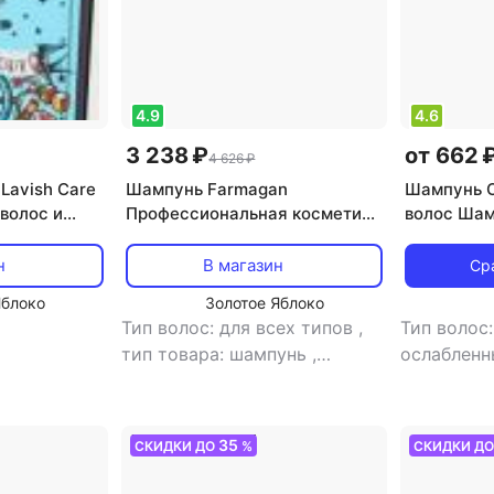
4.9
4.6
3 238 ₽
от 662 
4 626 ₽
Lavish Care
Шампунь Farmagan
Шампунь O
волос и
Профессиональная косметика
волос Шам
y wash kids
для волос Шампунь-
волос
кондиционер для волос и тела
н
В магазин
Ср
BIOACTIVE SUN 250
Яблоко
Золотое Яблоко
Тип волос: для всех типов
,
Тип волос
тип товара: шампунь
,
ослабленн
эффект: восстановление,
поврежде
питание, увлажнение
шампунь
,
восстанов
35
СКИДКИ ДО
%
СКИДКИ Д
выпрямлен
облегчени