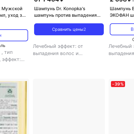
2
к Мужской
Шампунь Dr. Konopka's
Шампунь B
мл, уход за
шампунь против выпадения
ЭКОФАН ш
жчин,
волос, 500 мл
укрепляю
волос,
ослабленн
В
Сравнить цены
2
н
етика
аль
Лечебный эффект: от
Лечебный 
ь
,
тип
выпадения волос и
выпадения
,
эффект:
облысения
,
тип товара:
облысени
ние,
шампунь
,
эффект: объем
ослабленн
волос
поврежде
шампунь
,
-
39
%
укреплени