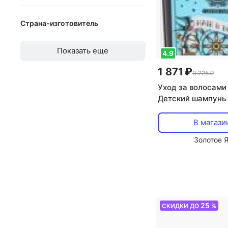
от
до
Страна-изготовитель
Австралия
Показать еще
4.9
Беларусь
1 871 ₽
3 225 ₽
Бельгия
Уход за волосами 
Болгария
Детский шампунь 
тела Hair and bod
Бразилия
2in1 300 мл
В магази
Великобритания
Золотое 
Германия
Греция
Израиль
25
СКИДКИ ДО
%
Индия