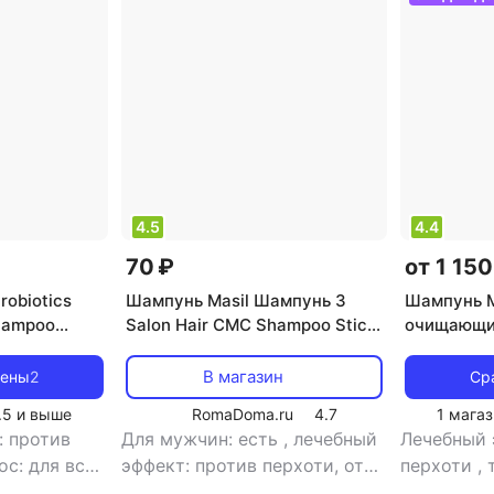
ос
Профессиональный шампунь для волос
Восстанавлив
4.5
4.4
70 ₽
от 1 150
robiotics
Шампунь Masil Шампунь 3
Шампунь M
hampoo
Salon Hair CMC Shampoo Stick
очищающи
ма волос с
Pouch
пробиотика
л
Scalp Sca
В магазин
цены
2
Ср
.5
и выше
RomaDoma.ru
4.7
1 магаз
: против
Для мужчин: есть
,
лечебный
Лечебный 
ос: для всех
эффект: против перхоти, от
перхоти
,
ормальные,
выпадения волос и
типов, жи