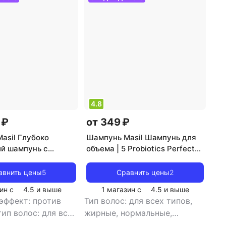
ающая маска для волос
Масло для волос Moroccanoil
4.8
 ₽
от 349 ₽
asil Глубоко
Шампунь Masil Шампунь для
й шампунь с
объема | 5 Probiotics Perfect
ми 5 Probiotics
Volume Shampoo 50ml
ling Shampoo 300 мл
авнить цены
5
Сравнить цены
2
ин с
4.5
и выше
1 магазин с
4.5
и выше
эффект: против
Тип волос: для всех типов,
тип волос: для всех
жирные, нормальные,
рные, нормальные,
окрашенные, тонкие
,
тип