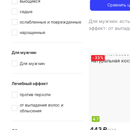
вьющиеся
Сравнить 
седые
Для мужчин: ест
ослабленные и поврежденные
эффект: от выпад
нарощенные
и облысения
,
тип
всех типов, тонк
товара: шампунь
Для мужчин
питание, облегче
-
33
%
расчесывания, ув
Для мужчин
укрепление
Лечебный эффект
против перхоти
от выпадения волос и
облысения
4.7
443 ₽