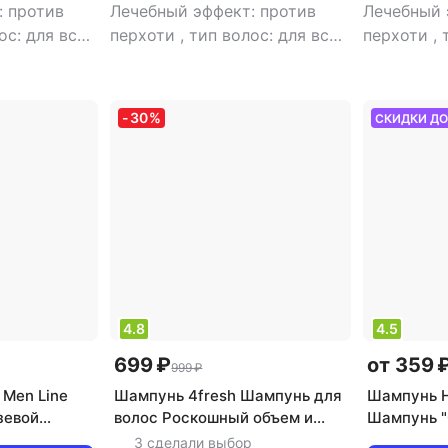
: против
Лечебный эффект: против
Лечебный 
ос: для всех
перхоти
,
тип волос: для всех
перхоти
,
ип товара:
типов, жирные, нормальные,
типов, жи
 блеск,
окрашенные
,
тип товара:
окрашенн
питание,
шампунь
,
эффект:
шампунь
,
-
30
%
СКИДКИ Д
сывания,
восстановление, облегчение
облегчени
пление,
расчесывания, увлажнение,
увлажнени
укрепление, объем волос
объем вол
4.8
4.5
699 ₽
от 359 
999 ₽
Men Line
Шампунь 4fresh Шампунь для
Шампунь H
зевой
волос Роскошный объем и
Шампунь "
, 400 мл
плотность, Joyful 450 мл
в-1", прот
3 сделали выбор