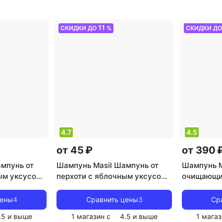
 товара:
облысения
,
тип волос: для
окрашенн
:
всех типов, жирные,
шампунь
,
11
СКИДКИ ДО
%
СКИДКИ Д
ение и
нормальные, окрашенные,
восстанов
ъем волос
вьющиеся, ослабленные и
расчесыва
поврежденные
,
тип товара:
укреплени
шампунь
,
эффект: блеск,
защита цв
восстановление, увлажнение,
укрепление
4.7
4.5
от 45 ₽
от 390 
мпунь от
Шампунь Masil Шампунь от
Шампунь M
ым уксусом
перхоти с яблочным уксусом.
очищающи
 Vinergar
5 Probiotics apple vinegar
пробиотика
shampoo, 20*8 мл
Scalp Sca
цены
4
Сравнить цены
3
Ср
.5
и выше
1 магазин с
4.5
и выше
1 магаз