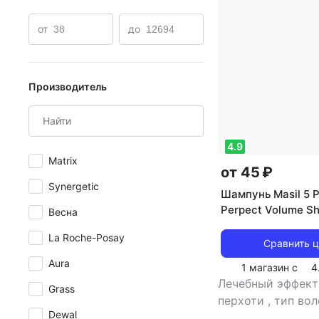
Маска для сухих волос
Шампунь для вьющихся вол
от
до
Производитель
4.9
Matrix
от 45 ₽
Synergetic
Шампунь Masil 5 P
Perpect Volume S
Весна
Шампунь для объе
La Roche-Posay
пробиотиками, 8м
Сравнить 
Aura
1 магазин с
4
Лечебный эффект
Grass
перхоти
,
тип вол
Dewal
типов, жирные, н