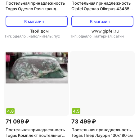
Постельная принадлежность
Постельная принадлежность
Togas Одеяло Роял гранд
Gipfel Одеяло Olimpus 43485
200x210 см
220x240 см
В магазин
В магазин
Твой дом
www.gipfel.ru
Тип: одеяло
,
наполнитель: пух
Тип: одеяло
,
материал: сатин
4.8
4.5
71 099 ₽
73 499 ₽
Постельная принадлежность
Постельная принадлежность
Togas Комплект постельного
Togas Плед Лаурри 130х180 см