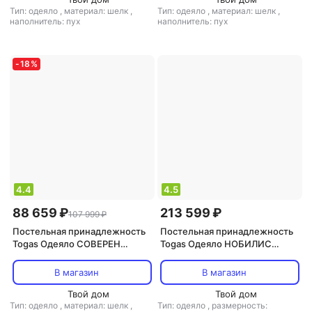
Тип: одеяло
,
материал: шелк
,
Тип: одеяло
,
материал: шелк
,
наполнитель: пух
наполнитель: пух
-
18
%
4.4
4.5
88 659 ₽
213 599 ₽
107 999 ₽
Постельная принадлежность
Постельная принадлежность
Togas Одеяло СОВЕРЕН
Togas Одеяло НОБИЛИС
140х200 Пух серого
200х210 Белый австрийский
канадского гуся в шелке,
гусиный пух в мако-батисте
В магазин
В магазин
1014.00109
20.04.13.0048
Твой дом
Твой дом
Тип: одеяло
,
материал: шелк
,
Тип: одеяло
,
размерность: