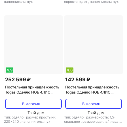
наполнитель: пух
евростандарт
,
наполнитель: пух
4.9
4.8
252 599 ₽
142 599 ₽
Постельная принадлежность
Постельная принадлежность
Togas Одеяло НОБИЛИС
Togas Одеяло НОБИЛИС
220х240 Белый австрийский
140х200 Белый австрийский
гусиный пух в мако-батисте
гусиный пух в мако-батисте
В магазин
В магазин
20.04.13.0049
20.04.13.0047
Твой дом
Твой дом
Тип: одеяло
,
размер простыни:
Тип: одеяло
,
размерность: 1,5-
220x240
,
наполнитель: пух
спальное
,
размер одеяла/пледа:
140x200
,
наполнитель: пух