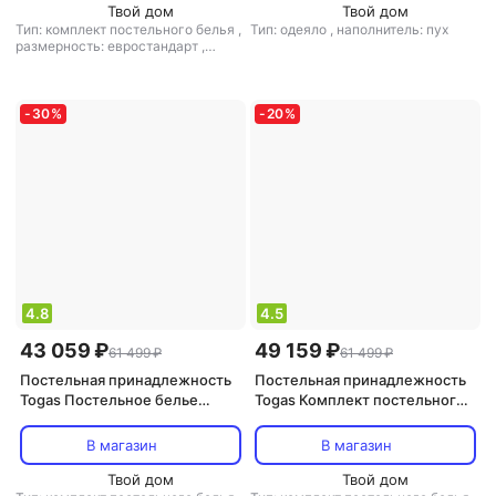
Твой дом
Твой дом
Тип: комплект постельного белья
,
Тип: одеяло
,
наполнитель: пух
размерность: евростандарт
,
размер простыни: 260x270
-
30
%
-
20
%
4.8
4.5
43 059 ₽
49 159 ₽
61 499 ₽
61 499 ₽
Постельная принадлежность
Постельная принадлежность
Togas Постельное белье
Togas Комплект постельного
Ильбама Семейный
белья ГОРАННА 145х200-
1006.00488
2/260х270/50х70-2, 5пр
В магазин
В магазин
Твой дом
Твой дом