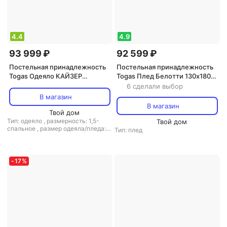
4.4
4.9
93 999 ₽
92 599 ₽
Постельная принадлежность
Постельная принадлежность
Togas Одеяло КАЙЗЕР
Togas Плед Белотти 130х180
140х200 Белый малазийский
см светло-коричневый
6 сделали выбор
гусиный пух в нано-батисте
В магазин
20.04.13.0050
В магазин
Твой дом
Тип: одеяло
,
размерность: 1,5-
Твой дом
спальное
,
размер одеяла/пледа:
Тип: плед
140x200
,
наполнитель: пух
-
17
%