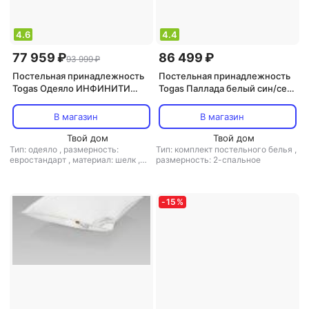
4.6
4.4
77 959 ₽
86 499 ₽
93 999 ₽
Постельная принадлежность
Постельная принадлежность
Togas Одеяло ИНФИНИТИ
Togas Паллада белый син/сер
200х210 ШЕЛК МАЛБЕРИ В
КПБ
ШЕЛКЕ, 20.04.16.0110
220x240/270x300/50x70-2,
В магазин
В магазин
4пр, xл/сат R
Твой дом
Твой дом
Тип: одеяло
,
размерность:
Тип: комплект постельного белья
,
евростандарт
,
материал: шелк
,
размерность: 2-спальное
наполнитель: шелк
-
15
%