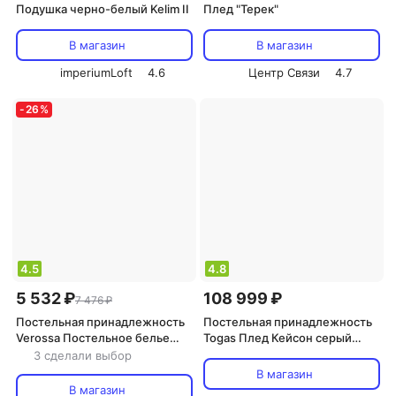
Подушка черно-белый Kelim II
Плед "Терек"
В магазин
В магазин
imperiumLoft
4.6
Центр Связи
4.7
-
26
%
4.5
4.8
5 532 ₽
108 999 ₽
7 476 ₽
Постельная принадлежность
Постельная принадлежность
Verossa Постельное белье
Togas Плед Кейсон серый
Bronze 4630104473996
букле 130х180 см
3 сделали выбор
В магазин
В магазин