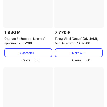
1 980 ₽
7 776 ₽
Одеяло байковое "Клетка"
Плед Vladi "Эльф" (01/LIAM),
красное. 200х200
бел-беж-кор. 140х200
В магазин
В магазин
Санте
5.0
Санте
5.0