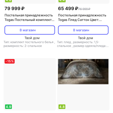
4.8
4.4
79 999 ₽
65 499 ₽
76 999 ₽
Постельная принадлежность
Постельная принадлежность
Togas Постельный комплект
Togas Плед Саттон Цвет:
Паллада бело бежевый/экрю
Серый (140х200 см)
Евро 4680415110233
В магазин
В магазин
Твой дом
Твой дом
Тип: комплект постельного белья
,
Тип: плед
,
размерность: 1,5-
размерность: 2-спальное
спальное
,
размер одеяла/пледа:
140x200
-
15
%
4.9
4.8