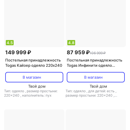
4.5
4.8
149 999 ₽
87 959 ₽
106 999 ₽
Постельная принадлежность
Постельная принадлежность
Togas Кайзер одеяло 220х240
Togas Инфинити одеяло
220х240
В магазин
В магазин
Твой дом
Твой дом
Тип: одеяло
,
размер простыни:
Тип: одеяло
,
для детей: есть
,
220x240
,
наполнитель: пух
размер простыни: 220x240
,
материал: шелк
,
наполнитель:
шелк