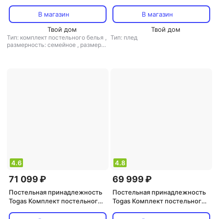
белья Альфабия семейный
sensotex бело-зелено-серый
В магазин
В магазин
Твой дом
Твой дом
Тип: комплект постельного белья
,
Тип: плед
размерность: семейное
,
размер
простыни: 260x270
4.6
4.8
71 099 ₽
69 999 ₽
Постельная принадлежность
Постельная принадлежность
Togas Комплект постельного
Togas Комплект постельного
белья Элизиум Семейный/
белья Эсфира серый/золотой
дуэт бело-зеленый
Семейный