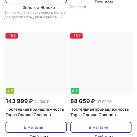
Твой дом
Тип: плед
Золотое Яблоко
Тип: комплект постельного белья
,
для детей: есть
,
размерность: 2-
спальное
,
размер наволочек/
подушек: 50x70
,
размер одеяла/
пледа: 180x215
,
размер простыни:
220x240
,
материал: сатин
-
18
%
-
18
%
4.5
4.9
143 999 ₽
88 659 ₽
174 999 ₽
107 999 ₽
Постельная принадлежность
Постельная принадлежность
Togas Одеяло Соверен
Togas Одеяло Соверен
200х210 см
140х200 см
В магазин
В магазин
Твой дом
Твой дом