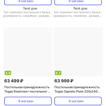
В магазин
В магазин
Твой дом
Твой дом
Тип: комплект постельного белья
,
Тип: комплект постельного белья
,
размерность: семейное
,
размер
размерность: семейное
,
размер
простыни: 260x270
простыни: 260x270
4.8
4.7
63 499 ₽
63 999 ₽
Постельная принадлежность
Постельная принадлежность
Togas Комплект постельного
Togas Одеяло Роял 220х240
белья Эсфира серый/золотой
см
Евро
В магазин
В магазин