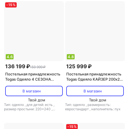
-
15
%
4.6
4.8
136 199 ₽
125 999 ₽
159 999 ₽
Постельная принадлежность
Постельная принадлежность
Togas Одеяло 4 СЕЗОНА
Togas Одеяло КАЙЗЕР 200х210
220х240,кашемир,шелк,200гр
Белый малазийский гусиный
/м; чехол-
пух в нано-батисте
В магазин
В магазин
жаккард,220.04.40.0002
20.04.13.0051
Твой дом
Твой дом
Тип: одеяло
,
для детей: есть
,
Тип: одеяло
,
размерность:
размер простыни: 220x240
,
евростандарт
,
наполнитель: пух
материал: шелк
,
наполнитель:
кашемир
-
15
%