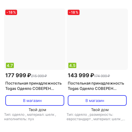
-
18
%
-
18
%
4.7
4.5
177 999 ₽
143 999 ₽
215 999 ₽
174 999 ₽
Постельная принадлежность
Постельная принадлежность
Togas Одеяло СОВЕРЕН
Togas Одеяло СОВЕРЕН
220х240 Пух серого
200х210 Пух серого
канадского гуся в шелке,
канадского гуся в шелке,
В магазин
В магазин
1014.00111
1014.00110
Твой дом
Твой дом
Тип: одеяло
,
материал: шелк
,
Тип: одеяло
,
размерность:
наполнитель: пух
евростандарт
,
материал: шелк
,
наполнитель: пух