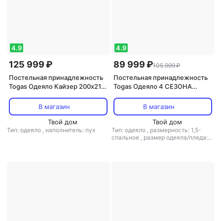
4.9
4.9
125 999 ₽
89 999 ₽
105 999 ₽
Постельная принадлежность
Постельная принадлежность
Togas Одеяло Кайзер 200х210
Togas Одеяло 4 СЕЗОНА
см
140х200,кашемир,шелк,200гр
/м; чехол-жаккард,
В магазин
В магазин
20.04.40.0000
Твой дом
Твой дом
Тип: одеяло
,
наполнитель: пух
Тип: одеяло
,
размерность: 1,5-
спальное
,
размер одеяла/пледа:
140x200
,
материал: шелк
,
наполнитель: кашемир