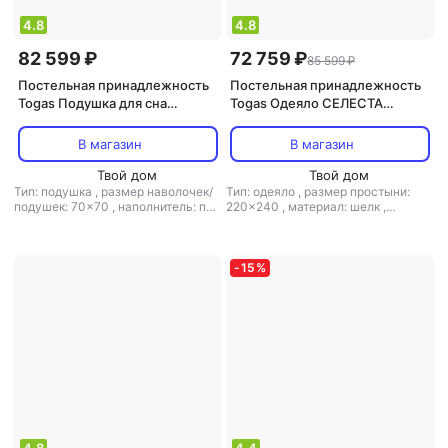
4.8
4.8
82 599 ₽
72 759 ₽
85 599 ₽
Постельная принадлежность
Постельная принадлежность
Togas Подушка для сна
Togas Одеяло СЕЛЕСТА
20.05.19.0032 пух гусиный
220х240, кашемир; Чехол 52%
70x70 см
шелк,48% хлопок,жаккард,
В магазин
В магазин
20.04.17.0080
Твой дом
Твой дом
Тип: подушка
,
размер наволочек/
Тип: одеяло
,
размер простыни:
подушек: 70x70
,
наполнитель: пух
220x240
,
материал: шелк
,
,
ортопедическая подушка: нет
наполнитель: кашемир
-
15
%