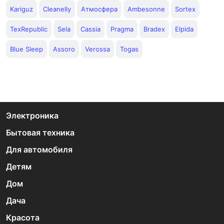
Kariguz
Cleanelly
Атмосфера
Ambesonne
Sortex
TexRepublic
Sela
Cassia
Pragma
Bradex
Elpida
Blue Sleep
Assoro
Verossa
Togas
Электроника
Бытовая техника
Для автомобиля
Детям
Дом
Дача
Красота