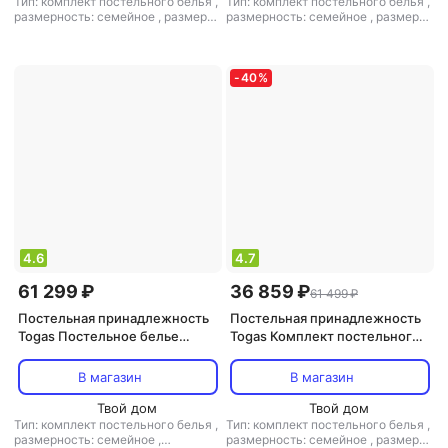
Тип: комплект постельного белья
,
Тип: комплект постельного белья
,
размерность: семейное
,
размер
размерность: семейное
,
размер
простыни: 260x270
простыни: 260x270
,
материал:
тенсел
-
40
%
4.6
4.7
61 299 ₽
36 859 ₽
61 499 ₽
Постельная принадлежность
Постельная принадлежность
Togas Постельное белье
Togas Комплект постельного
Блейк Семейный 1006.00452
белья МИДАРИЯ 145х200-
2/260х270/50х70-2, 5пр
В магазин
В магазин
Твой дом
Твой дом
Тип: комплект постельного белья
,
Тип: комплект постельного белья
,
размерность: семейное
,
размерность: семейное
,
размер