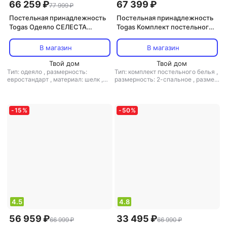
66 259 ₽
67 399 ₽
77 999 ₽
Постельная принадлежность
Постельная принадлежность
Togas Одеяло СЕЛЕСТА
Togas Комплект постельного
200х210, кашемир; Чехол 52%
белья Эсфира серый/золотой
шелк,48%
Кинг сайз
В магазин
В магазин
хлопок,жаккард,20.04.17.0079
Твой дом
Твой дом
Тип: одеяло
,
размерность:
Тип: комплект постельного белья
,
евростандарт
,
материал: шелк
,
размерность: 2-спальное
,
размер
наполнитель: кашемир
простыни: 260x270
-
15
%
-
50
%
4.5
4.8
56 959 ₽
33 495 ₽
66 999 ₽
66 990 ₽