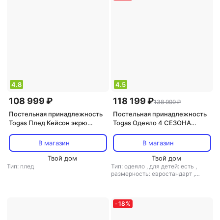
4.8
4.5
108 999 ₽
118 199 ₽
138 999 ₽
Постельная принадлежность
Постельная принадлежность
Togas Плед Кейсон экрю
Togas Одеяло 4 СЕЗОНА
130x180 см кашемир экрю
200х210,кашемир,шелк,200гр
/м; чехол-жаккард,
В магазин
В магазин
20.04.40.0001
Твой дом
Твой дом
Тип: плед
Тип: одеяло
,
для детей: есть
,
размерность: евростандарт
,
материал: шелк
,
наполнитель:
кашемир
-
18
%