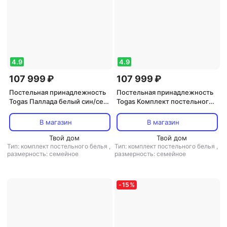
4.9
4.9
107 999 ₽
107 999 ₽
Постельная принадлежность
Постельная принадлежность
Togas Паллада белый син/сер
Togas Комплект постельного
КПБ 145x200-
белья паллада бежевый/экрю
2/270x300/50x70-2, 5пр, xл/
Семейный/дуэт
В магазин
В магазин
сат R
4680415110257
Твой дом
Твой дом
Тип: комплект постельного белья
,
Тип: комплект постельного белья
,
размерность: семейное
размерность: семейное
-
15
%