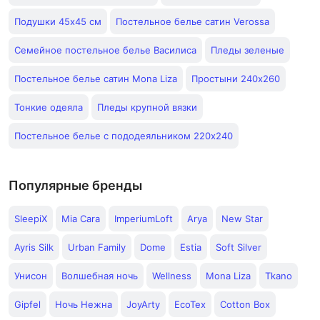
Подушки 45x45 см
Постельное белье сатин Verossa
Семейное постельное белье Василиса
Пледы зеленые
Постельное белье сатин Mona Liza
Простыни 240х260
Тонкие одеяла
Пледы крупной вязки
Постельное белье с пододеяльником 220х240
Популярные бренды
SleepiX
Mia Cara
ImperiumLoft
Arya
New Star
Ayris Silk
Urban Family
Dome
Estia
Soft Silver
Унисон
Волшебная ночь
Wellness
Mona Liza
Tkano
Gipfel
Ночь Нежна
JoyArty
EcoTex
Cotton Box