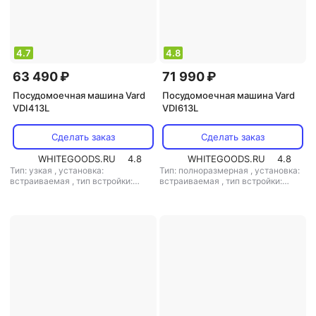
4.7
4.8
63 490 ₽
71 990 ₽
Посудомоечная машина Vard
Посудомоечная машина Vard
VDI413L
VDI613L
Сделать заказ
Сделать заказ
WHITEGOODS.RU
4.8
WHITEGOODS.RU
4.8
Тип: узкая
,
установка:
Тип: полноразмерная
,
установка:
встраиваемая
,
тип встройки:
встраиваемая
,
тип встройки:
полновстраиваемая
,
кол-во
полновстраиваемая
,
кол-во
комплектов посуды: 10
,
класс
комплектов посуды: 15
,
класс
мойки: A
,
класс сушки: A
,
класс
мойки: A
,
класс сушки: A
,
класс
энергопотребления: A
,
энергопотребления: A
,
потребление воды: 8.5 л
,
потребление воды: 18 л
,
энергопотребление за цикл: 0.65
энергопотребление за цикл: 1.55
кВт*ч
,
управление: электронное
,
кВт*ч
,
управление: электронное
,
тип сушки: конденсационная
,
тип сушки: конденсационная
,
уровень шума: 42 дБ
,
мощность:
уровень шума: 42 дБ
,
мощность:
3500 Вт
2400 Вт