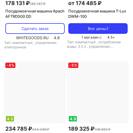
178 131 ₽
от 174 485 ₽
185 187 ₽
Посудомоечная машина Apach
Посудомоечная машина T-Lux
AFTRD500 DD
DWM-100
Сделать заказ
Все цены
3
1 магазин с
4.5
+
WHITEGOODS.RU
4.8
Тип: компактная
,
потребление
Тип: компактная
,
управление:
воды: 3.5 л
,
управление:
электронное
механическое
-
4
%
-
5
%
4.5
4.9
234 785 ₽
189 325 ₽
244 086 ₽
198 682 ₽