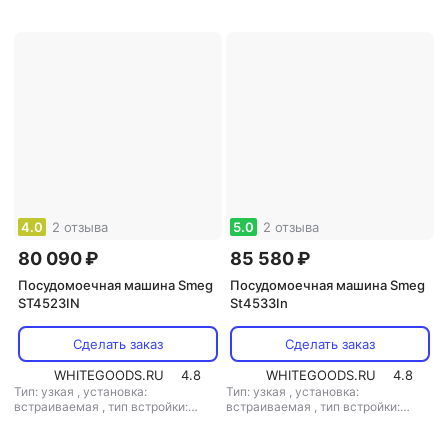
мощность: 3400 Вт
комплектов посуды: 11
,
класс
мойки: A
,
класс сушки: A
,
класс
энергопотребления: A
,
потребление воды: 7.6 л
,
энергопотребление за цикл: 0.78
кВт*ч
,
управление: электронное
,
тип сушки: конденсационная
,
уровень шума: 49 дБ
,
мощность:
2050 Вт
4.0
2 отзыва
5.0
2 отзыва
80 090 ₽
85 580 ₽
Посудомоечная машина Smeg
Посудомоечная машина Smeg
ST4523IN
St4533In
Сделать заказ
Сделать заказ
WHITEGOODS.RU
4.8
WHITEGOODS.RU
4.8
Тип: узкая
,
установка:
Тип: узкая
,
установка:
встраиваемая
,
тип встройки:
встраиваемая
,
тип встройки:
полновстраиваемая
,
кол-во
полновстраиваемая
,
кол-во
комплектов посуды: 10
,
класс
комплектов посуды: 10
,
класс