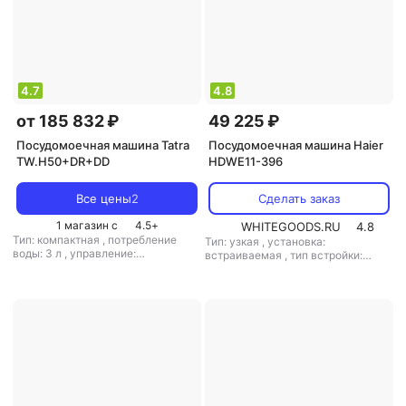
2100 Вт
4.7
4.8
от 185 832 ₽
49 225 ₽
Посудомоечная машина Tatra
Посудомоечная машина Haier
TW.H50+DR+DD
HDWE11-396
Все цены
2
Сделать заказ
1 магазин с
4.5
+
WHITEGOODS.RU
4.8
Тип: компактная
,
потребление
Тип: узкая
,
установка:
воды: 3 л
,
управление:
встраиваемая
,
тип встройки:
электронное
полновстраиваемая
,
кол-во
комплектов посуды: 11
,
класс
мойки: A
,
класс сушки: A
,
класс
энергопотребления: A
,
потребление воды: 10 л
,
энергопотребление за цикл: 1.6
кВт*ч
,
управление: электронное
,
тип сушки: конденсационная
,
уровень шума: 45 дБ
,
мощность:
2050 Вт