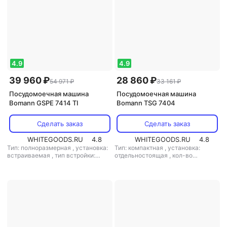
тип сушки: конденсационная
,
2100 Вт
уровень шума: 48 дБ
,
мощность:
2100 Вт
4.9
4.9
39 960 ₽
28 860 ₽
54 971 ₽
33 161 ₽
Посудомоечная машина
Посудомоечная машина
Bomann GSPE 7414 TI
Bomann TSG 7404
Сделать заказ
Сделать заказ
WHITEGOODS.RU
4.8
WHITEGOODS.RU
4.8
Тип: полноразмерная
,
установка:
Тип: компактная
,
установка:
встраиваемая
,
тип встройки:
отдельностоящая
,
кол-во
полновстраиваемая
,
кол-во
комплектов посуды: 6
,
класс
комплектов посуды: 12
,
класс
мойки: A
,
потребление воды: 6.5 л
,
мойки: A
,
класс сушки: A
,
класс
энергопотребление за цикл: 0.61
энергопотребления: A
,
кВт*ч
,
управление: электронное
,
потребление воды: 11 л
,
тип сушки: конденсационная
,
энергопотребление за цикл: 1
уровень шума: 49 дБ
,
мощность:
кВт*ч
,
управление: электронное
,
1380 Вт
тип сушки: конденсационная
,
уровень шума: 49 дБ
,
мощность: