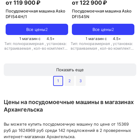
от 119 900 ₽
от 122 900 ₽
Посудомоечная машина Asko
Посудомоечная машина Asko
DFI544H/1
DFI545N
Все цены
2
Все цены
2
1 магазин с
4.5
+
1 магазин с
4.5
+
Тип: полноразмерная
,
установка:
Тип: полноразмерная
,
установка:
встраиваемая
,
кол-во комплектов
встраиваемая
,
кол-во комплектов
посуды: 14
,
класс мойки: A
,
класс
посуды: 14
,
класс мойки: A
,
класс
сушки: A
,
класс
сушки: A
,
класс
энергопотребления: A
,
энергопотребления: A
,
потребление воды: 9.4 л
,
потребление воды: 7.5 л
,
Показать еще
энергопотребление за цикл: 0.64
энергопотребление за цикл: 0.64
кВт*ч
,
управление: электронное
,
кВт*ч
,
управление: электронное
,
1
2
3
тип сушки: турбо
,
уровень шума:
тип сушки: турбо
,
уровень шума:
42 дБ
,
мощность: 1900 Вт
42 дБ
,
мощность: 1900 Вт
Цены на посудомоечные машины в магазинах
Архангельска
Вы можете купить посудомоечную машину по цене от 15369
руб до 1624969 руб среди 142 предложений в 2 проверенных
интернет-магазинах Архангельска.