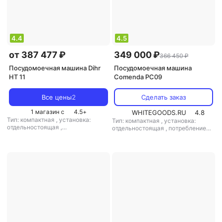
4.4
4.5
от 387 477 ₽
349 000 ₽
366 450 ₽
Посудомоечная машина Dihr
Посудомоечная машина
HT 11
Comenda PC09
Все цены
2
Сделать заказ
1 магазин с
4.5
+
WHITEGOODS.RU
4.8
Тип: компактная
,
установка:
Тип: компактная
,
установка:
отдельностоящая
,
отдельностоящая
,
потребление
энергопотребление за цикл: 1.12
воды: 3.5 л
,
управление:
кВт*ч
,
управление: электронное
,
электронное
мощность: 9000 Вт