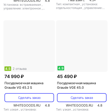
1 магазин с
4.5
+
WHITEGOODS.RU
4.8
Тип: компактная
,
установка:
Установка: встраиваемая
,
отдельностоящая
,
управление:
управление: электронное
,
электронное
,
мощность: 7500 Вт
мощность: 4500 Вт
4.9
4.5
2 отзыва
74 990 ₽
45 490 ₽
Посудомоечная машина
Посудомоечная машина
Graude VG 45.2 S
Graude VGE 45.0
Сделать заказ
Сделать заказ
WHITEGOODS.RU
4.8
WHITEGOODS.RU
4.8
Тип: узкая
,
установка:
Тип: узкая
,
установка: