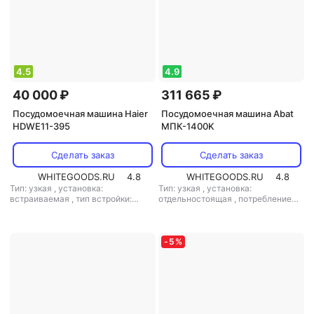
4.5
4.9
40 000 ₽
311 665 ₽
Посудомоечная машина Haier
Посудомоечная машина Abat
HDWE11-395
МПК-1400K
Сделать заказ
Сделать заказ
WHITEGOODS.RU
4.8
WHITEGOODS.RU
4.8
Тип: узкая
,
установка:
Тип: узкая
,
установка:
встраиваемая
,
тип встройки:
отдельностоящая
,
потребление
полновстраиваемая
,
кол-во
воды: 6 л
,
управление:
комплектов посуды: 11
,
класс
механическое
мойки: A
,
класс сушки: A
,
класс
энергопотребления: A
,
-
5
%
потребление воды: 10 л
,
энергопотребление за цикл: 0.99
кВт*ч
,
управление: электронное
,
тип сушки: конденсационная
,
уровень шума: 49 дБ
,
мощность:
1720 Вт