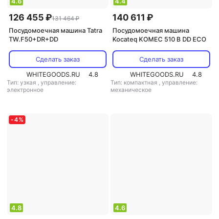
4.6
4.4
126 455 ₽
140 611 ₽
131 464 ₽
Посудомоечная машина Tatra
Посудомоечная машина
TW.F50+DR+DD
Kocateq KOMEC 510 B DD ECO
Сделать заказ
Сделать заказ
WHITEGOODS.RU
4.8
WHITEGOODS.RU
4.8
Тип: узкая
,
управление:
Тип: компактная
,
управление:
электронное
механическое
-
4
%
4.8
4.6