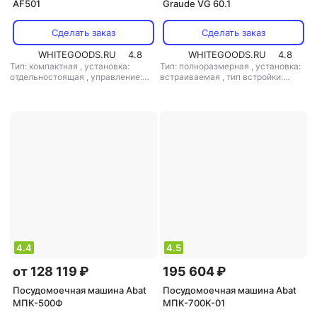
AF501
Graude VG 60.1
Сделать заказ
Сделать заказ
WHITEGOODS.RU
4.8
WHITEGOODS.RU
4.8
Тип: компактная
,
установка:
Тип: полноразмерная
,
установка:
отдельностоящая
,
управление:
встраиваемая
,
тип встройки:
электронное
,
мощность: 5600 Вт
полновстраиваемая
,
кол-во
комплектов посуды: 14
,
класс
мойки: A
,
класс сушки: A
,
класс
энергопотребления: A
,
потребление воды: 11 л
,
энергопотребление за цикл: 1.02
кВт*ч
,
управление: электронное
,
тип сушки: конденсационная
,
уровень шума: 47 дБ
,
мощность:
1930 Вт
4.4
4.5
от 128 119 ₽
195 604 ₽
Посудомоечная машина Abat
Посудомоечная машина Abat
МПК-500Ф
МПК-700K-01