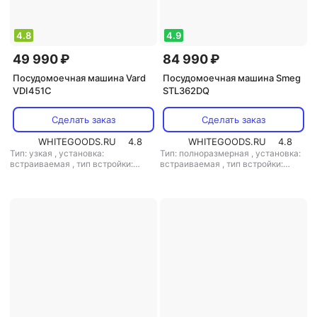
4.8
4.9
49 990 ₽
84 990 ₽
Посудомоечная машина Vard
Посудомоечная машина Smeg
VDI451C
STL362DQ
Сделать заказ
Сделать заказ
WHITEGOODS.RU
4.8
WHITEGOODS.RU
4.8
Тип: узкая
,
установка:
Тип: полноразмерная
,
установка:
встраиваемая
,
тип встройки:
встраиваемая
,
тип встройки:
полновстраиваемая
,
кол-во
полновстраиваемая
,
кол-во
комплектов посуды: 10
,
класс
комплектов посуды: 14
,
класс
мойки: A
,
класс сушки: A
,
класс
мойки: A
,
класс сушки: A
,
класс
энергопотребления: A
,
энергопотребления: A
,
потребление воды: 8.5 л
,
потребление воды: 10.5 л
,
энергопотребление за цикл: 0.674
энергопотребление за цикл: 0.85
кВт*ч
,
управление: электронное
,
кВт*ч
,
управление: электронное
,
тип сушки: конденсационная
,
тип сушки: конденсационная
,
уровень шума: 44 дБ
,
мощность:
уровень шума: 46 дБ
,
мощность:
2100 Вт
1800 Вт