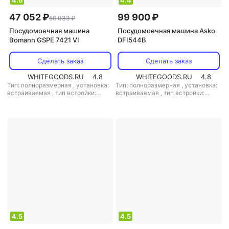
4.6
4.4
47 052 ₽
99 900 ₽
56 033 ₽
Посудомоечная машина
Посудомоечная машина Asko
Bomann GSPE 7421 VI
DFI544B
Сделать заказ
Сделать заказ
WHITEGOODS.RU
4.8
WHITEGOODS.RU
4.8
Тип: полноразмерная
,
установка:
Тип: полноразмерная
,
установка:
встраиваемая
,
тип встройки:
встраиваемая
,
тип встройки:
полновстраиваемая
,
кол-во
полновстраиваемая
,
кол-во
комплектов посуды: 14
,
класс
комплектов посуды: 14
,
класс
мойки: A
,
класс сушки: A
,
класс
мойки: A
,
класс сушки: A
,
класс
энергопотребления: A
,
энергопотребления: A
,
управление: электронное
,
тип
потребление воды: 9.4 л
,
сушки: конденсационная
,
уровень
энергопотребление за цикл: 0.64
шума: 47 дБ
кВт*ч
,
управление: электронное
,
тип сушки: конденсационная
,
уровень шума: 42 дБ
,
мощность:
1900 Вт
4.5
4.5