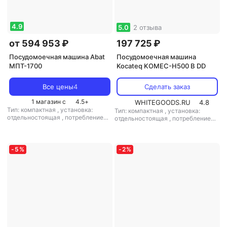
4.9
5.0
2 отзыва
от 594 953 ₽
197 725 ₽
Посудомоечная машина Abat
Посудомоечная машина
МПТ-1700
Kocateq KOMEC-H500 B DD
Все цены
4
Сделать заказ
1 магазин с
4.5
+
WHITEGOODS.RU
4.8
Тип: компактная
,
установка:
Тип: компактная
,
установка:
отдельностоящая
,
потребление
отдельностоящая
,
потребление
воды: 4 л
,
управление:
воды: 3 л
,
управление:
электронное
,
тип сушки:
электронное
,
мощность: 4500 Вт
теплообменником
-
5
%
-
2
%