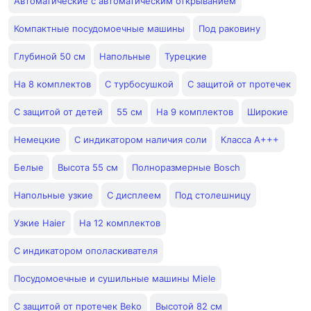
Автоматические с автоматическим открыванием
Компактные посудомоечные машины
Под раковину
Глубиной 50 см
Напольные
Турецкие
На 8 комплектов
С турбосушкой
С защитой от протечек
С защитой от детей
55 см
На 9 комплектов
Широкие
Немецкие
С индикатором наличия соли
Класса A+++
Белые
Высота 55 см
Полноразмерные Bosch
Напольные узкие
С дисплеем
Под столешницу
Узкие Haier
На 12 комплектов
С индикатором ополаскивателя
Посудомоечные и сушильные машины Miele
С защитой от протечек Beko
Высотой 82 см