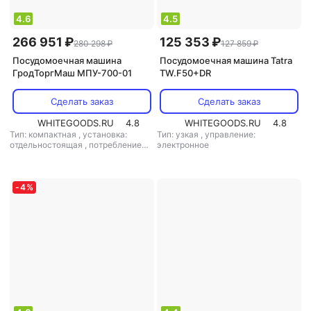
4.6
4.5
266 951 ₽
125 353 ₽
280 298 ₽
127 859 ₽
Посудомоечная машина
Посудомоечная машина Tatra
ГродТоргМаш МПУ-700-01
TW.F50+DR
Сделать заказ
Сделать заказ
WHITEGOODS.RU
4.8
WHITEGOODS.RU
4.8
Тип: компактная
,
установка:
Тип: узкая
,
управление:
отдельностоящая
,
потребление
электронное
воды: 3 л
,
управление:
электронное
-
4
%