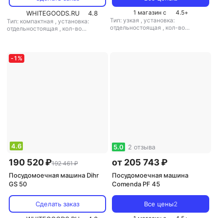
1 магазин с
4.5
+
WHITEGOODS.RU
4.8
Тип: узкая
,
установка:
Тип: компактная
,
установка:
отдельностоящая
,
кол-во
отдельностоящая
,
кол-во
комплектов посуды: 10
,
комплектов посуды: 10
,
потребление воды: 3 л
,
потребление воды: 3 л
,
управление: электронное
,
управление: электронное
мощность: 9000 Вт
-
1
%
4.6
5.0
2 отзыва
190 520 ₽
от 205 743 ₽
192 461 ₽
Посудомоечная машина Dihr
Посудомоечная машина
GS 50
Comenda PF 45
Сделать заказ
Все цены
2