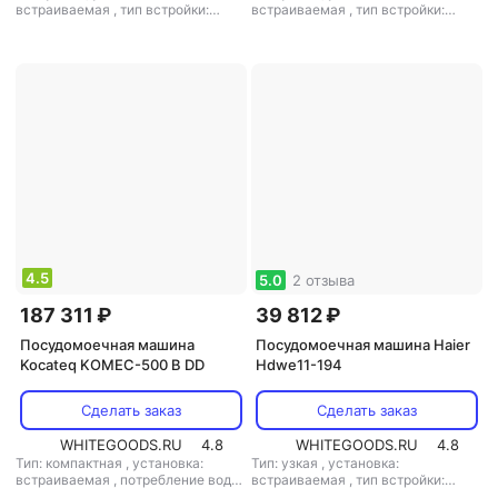
встраиваемая
,
тип встройки:
встраиваемая
,
тип встройки:
полновстраиваемая
,
кол-во
полновстраиваемая
,
кол-во
комплектов посуды: 10
,
класс
комплектов посуды: 9
,
класс
мойки: A
,
класс сушки: A
,
класс
мойки: A
,
класс сушки: A
,
класс
энергопотребления: A
,
энергопотребления: A
,
потребление воды: 8 л
,
потребление воды: 9.5 л
,
энергопотребление за цикл: 0.77
энергопотребление за цикл: 0.74
кВт*ч
,
управление: электронное
,
кВт*ч
,
управление: электронное
,
тип сушки: конденсационная
,
тип сушки: конденсационная
,
уровень шума: 44 дБ
,
мощность:
уровень шума: 49 дБ
,
мощность:
2100 Вт
1930 Вт
4.5
5.0
2 отзыва
187 311 ₽
39 812 ₽
Посудомоечная машина
Посудомоечная машина Haier
Kocateq KOMEC-500 B DD
Hdwe11-194
Сделать заказ
Сделать заказ
WHITEGOODS.RU
4.8
WHITEGOODS.RU
4.8
Тип: компактная
,
установка:
Тип: узкая
,
установка:
встраиваемая
,
потребление воды:
встраиваемая
,
тип встройки:
3 л
,
управление: электронное
,
полновстраиваемая
,
кол-во