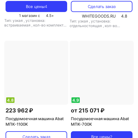
Все цены
4
Сделать заказ
1 магазин с
4.5
+
WHITEGOODS.RU
4.8
Тип: узкая
,
установка:
Тип: узкая
,
установка:
встраиваемая
,
кол-во комплектов
отдельностоящая
,
кол-во
посуды: 5.7
,
класс мойки: A
,
класс
комплектов посуды: 10
,
сушки: A
,
потребление воды: 3 л
,
потребление воды: 3 л
,
управление: электронное
,
тип
управление: механическое
,
сушки: конденсационная
,
мощность: 9000 Вт
мощность: 6800 Вт
4.8
4.9
223 962 ₽
от 215 071 ₽
Посудомоечная машина Abat
Посудомоечная машина Abat
МПК-1100K
МПК-700K
Сделать заказ
Все цены
2