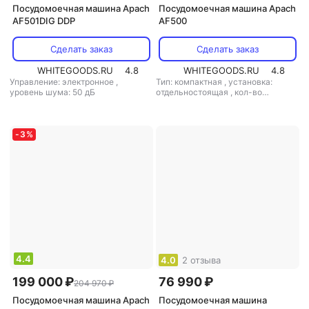
Посудомоечная машина Apach
Посудомоечная машина Apach
AF501DIG DDP
AF500
Сделать заказ
Сделать заказ
WHITEGOODS.RU
4.8
WHITEGOODS.RU
4.8
Управление: электронное
,
Тип: компактная
,
установка:
уровень шума: 50 дБ
отдельностоящая
,
кол-во
комплектов посуды: 6
,
управление: электронное
,
уровень шума: 50 дБ
,
мощность:
3600 Вт
-
3
%
4.4
4.0
2 отзыва
199 000 ₽
76 990 ₽
204 970 ₽
Посудомоечная машина Apach
Посудомоечная машина