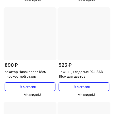
МаксидоМ
МаксидоМ
890 ₽
525 ₽
секатор Hanskonner 18см
ножницы садовые PALISAD
плоскостной сталь
18см для цветов
В магазин
В магазин
МаксидоМ
МаксидоМ