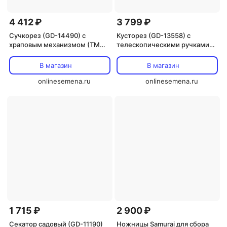
4 412 ₽
3 799 ₽
Сучкорез (GD-14490) с
Кусторез (GD-13558) с
храповым механизмом (ТМ
телескопическими ручками
Солнечный Сад)
(ТМ Солнечный Сад)
В магазин
В магазин
onlinesemena.ru
onlinesemena.ru
1 715 ₽
2 900 ₽
Секатор садовый (GD-11190)
Ножницы Samurai для сбора