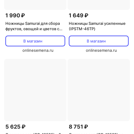
1 990 ₽
1 649 ₽
Ножницы Samurai для сбора
Ножницы Samurai усиленные
фруктов, овощей и цветов с
(IPSTM-46TР)
прямыми лезвиями (KS-55 C)
В магазин
В магазин
onlinesemena.ru
onlinesemena.ru
5 625 ₽
8 751 ₽