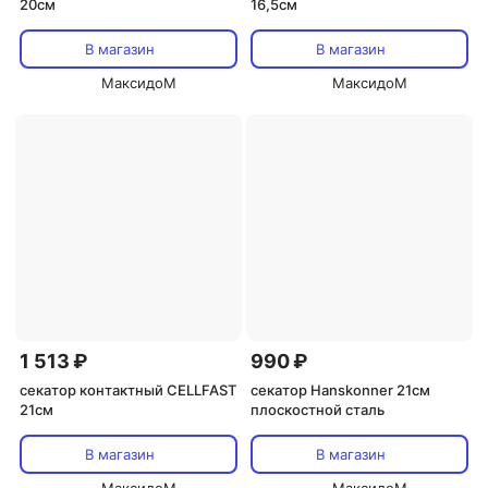
20см
16,5см
В магазин
В магазин
МаксидоМ
МаксидоМ
1 513 ₽
990 ₽
секатор контактный CELLFAST
секатор Hanskonner 21см
21см
плоскостной сталь
В магазин
В магазин