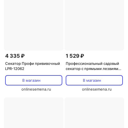
4 335 ₽
1 529 ₽
Секатор Профи прививочный
Профессиональный садовый
LPR-12062
секатор с прямыми лезвиями
ZM 2006
В магазин
В магазин
onlinesemena.ru
onlinesemena.ru