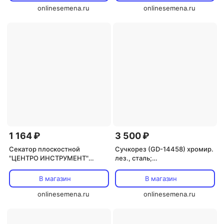
onlinesemena.ru
onlinesemena.ru
1 164 ₽
3 500 ₽
Секатор плоскостной
Сучкорез (GD-14458) хромир.
"ЦЕНТРО ИНСТРУМЕНТ"
лез., сталь;
(1720)
упорный,алюм.ручки
"Солнечный Сад"
В магазин
В магазин
onlinesemena.ru
onlinesemena.ru