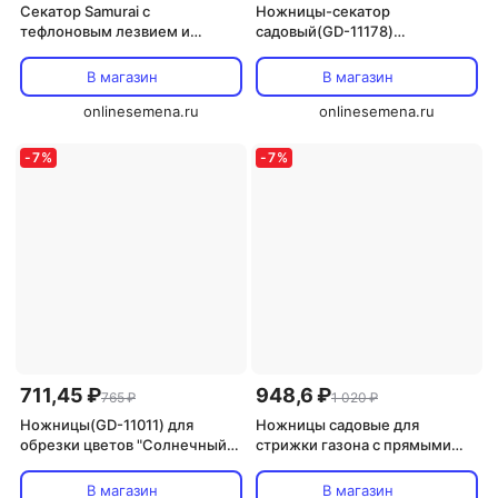
Секатор Samurai с
Ножницы-секатор
тефлоновым лезвием и
садовый(GD-11178)
приспособлением для
"Солнечный Сад"
зачистки (IPSMF-46TP)
В магазин
В магазин
onlinesemena.ru
onlinesemena.ru
-
7
%
-
7
%
711,45 ₽
948,6 ₽
765 ₽
1 020 ₽
Ножницы(GD-11011) для
Ножницы садовые для
обрезки цветов "Солнечный
стрижки газона с прямыми
Сад"
лезвиями(GD-12047)
"Солнечный Сад"
В магазин
В магазин