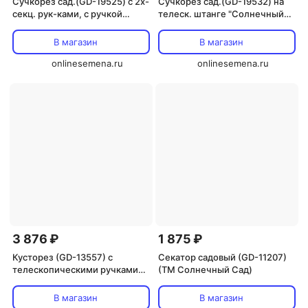
Сучкорез сад.(GD-19525) с 2х-
Сучкорез сад.(GD-19532) на
секц. рук-ками, с ручкой
телеск. штанге "Солнечный
"Солнечный Сад"
Сад"
В магазин
В магазин
onlinesemena.ru
onlinesemena.ru
3 876 ₽
1 875 ₽
Кусторез (GD-13557) с
Секатор садовый (GD-11207)
телескопическими ручками
(ТМ Солнечный Сад)
(ТМ Солнечный Сад)
В магазин
В магазин