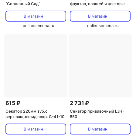
"Солнечный Сад"
фруктов, овощей и цветов с
изогнутыми лезвиями (KS-2C)
В магазин
В магазин
onlinesemena.ru
onlinesemena.ru
615 ₽
2 731 ₽
Секатор 220мм зуб.с
Секатор прививочный LJH-
верх.защ.оксид покр. С-41-10
850
В магазин
В магазин