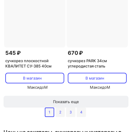
545 ₽
670 ₽
сучкорез плоскостной
сучкорез PARK 34см
КВАЛИТЕТ СУ-385 40см
углеродистая сталь
В магазин
В магазин
МаксидоМ
МаксидоМ
Показать еще
1
2
3
4