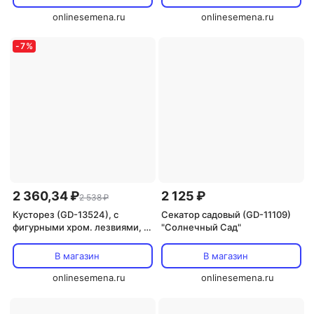
onlinesemena.ru
onlinesemena.ru
-
7
%
2 360,34 ₽
2 125 ₽
2 538 ₽
Кусторез (GD-13524), с
Секатор садовый (GD-11109)
фигурными хром. лезвиями, с
"Солнечный Сад"
телес. ручками "Солнечный
Сад"
В магазин
В магазин
onlinesemena.ru
onlinesemena.ru