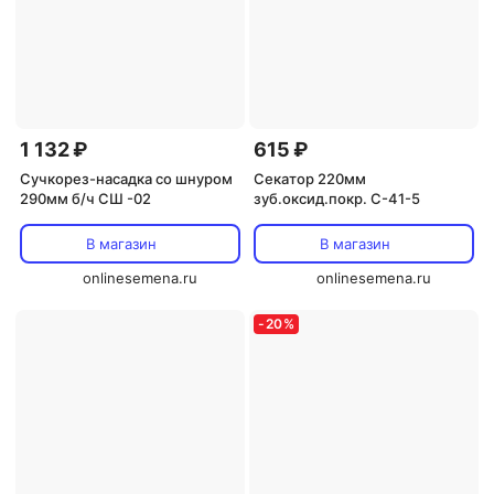
1 132 ₽
615 ₽
Сучкорез-насадка со шнуром
Секатор 220мм
290мм б/ч СШ -02
зуб.оксид.покр. С-41-5
В магазин
В магазин
onlinesemena.ru
onlinesemena.ru
-
20
%