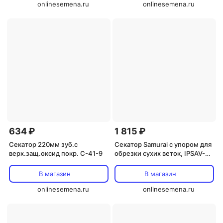
onlinesemena.ru
onlinesemena.ru
634 ₽
1 815 ₽
Секатор 220мм зуб.с
Секатор Samurai с упором для
верх.защ.оксид покр. С-41-9
обрезки сухих веток, IPSAV-
42TP
В магазин
В магазин
onlinesemena.ru
onlinesemena.ru