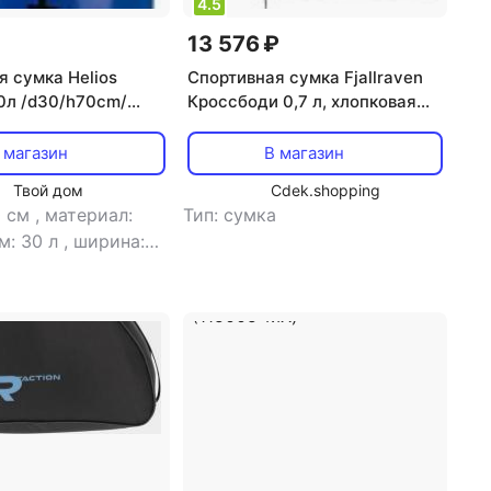
4.5
13 576 ₽
я сумка Helios
Спортивная сумка Fjallraven
0л /d30/h70cm/
Кроссбоди 0,7 л, хлопковая
-DB-303070-DB
сумка через плечо черная
унисекс
 магазин
В магазин
Твой дом
Cdek.shopping
0 см
,
материал:
Тип: сумка
м: 30 л
,
ширина: