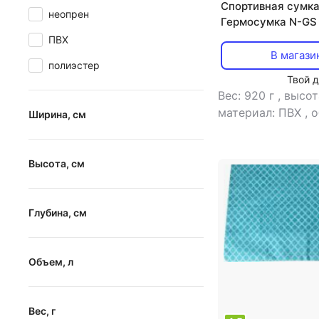
Спортивная сумка
неопрен
Гермосумка N-GS 
Темный лес
ПВХ
В магази
полиэстер
Твой 
Вес: 920 г
,
высот
материал: ПВХ
,
о
Ширина, см
тип: сумка
,
шири
от
до
Высота, см
от
до
Глубина, см
от
до
Объем, л
от
до
Вес, г