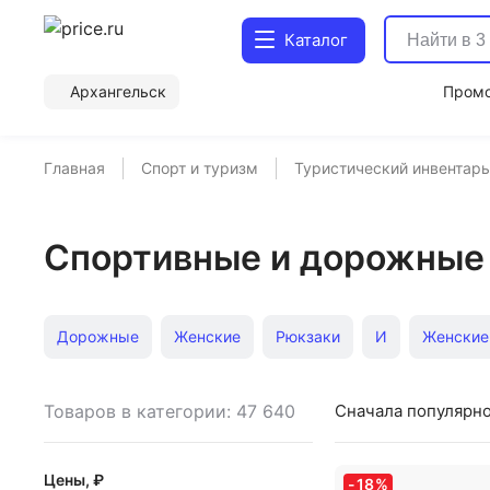
Каталог
Архангельск
Пром
Главная
Спорт и туризм
Туристический инвентарь
Спортивные и дорожные 
Дорожные
Женские
Рюкзаки
И
Женские
Поясные
Сумка для путешествий
Спортивные д
Товаров в категории: 47 640
Сначала популярн
Дорожные больших размеров
Спортивные и
Нед
Цены, ₽
-
18
%