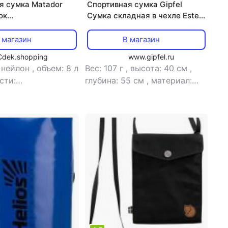
я сумка Matador
Спортивная сумка Gipfel
ок
Сумка складная в чехле Ester
ницаемый FlatPak
52167 40x55 см
 Черный
 магазин
В магазин
8001BK)
Cdek.shopping
www.gipfel.ru
 нейлон
,
объем: 8 л
Вес: 107 г
,
высота: 40 см
,
сти:
глубина: 55 см
,
материал:
лкивающая
полиэстер
,
тип: сумка
,
тип: сумка