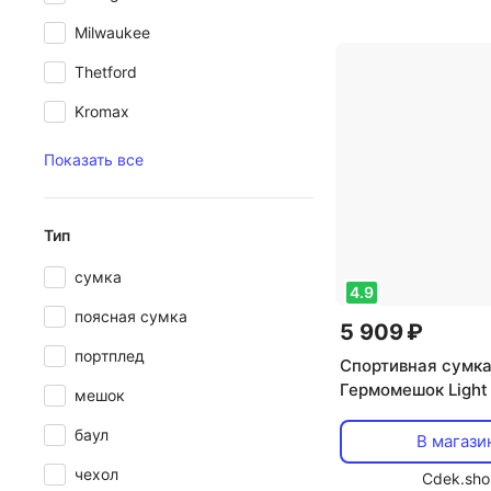
Milwaukee
Thetford
Kromax
Показать все
Тип
сумка
4.9
поясная сумка
5 909 ₽
портплед
Спортивная сумка
Гермомешок Light
мешок
graphite 30 л
баул
В магази
чехол
Cdek.sho