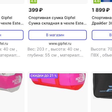
4.6
4.6
399 ₽
1 899 ₽
 Gipfel
Спортивная сумка Gipfel
Спортивна
чехле Ester
Сумка складная в чехле Ester
Драйбег 3
52168 40x55 см
синий HS
н
В магазин
В
el.ru
www.gipfel.ru
а: 40 см
,
Вес: 203 г
,
высота: 40 см
,
Высота: 7
атериал:
глубина: 55 см
,
материал:
ПВХ
,
объе
сумка
полиэстер
,
тип: сумка
30 см
21
СКИДКИ ДО
%