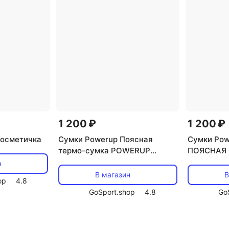
1 200 ₽
1 200 ₽
Косметичка
Сумки Powerup Поясная
Сумки Po
термо-сумка POWERUP
ПОЯСНАЯ 
ULTRA Due
Оранжевы
н
В магазин
В
op
4.8
GoSport.shop
4.8
Go