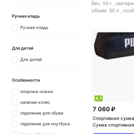
Вес: 50 г
,
матери
объем: 30 л
,
особ
Ручная кладь
водоотталкиваю
пропитка
,
тип: с
Ручная кладь
Для детей
Для детей
Особенности
опорные ножки
4.7
наличие колес
7 060 ₽
отделение для обуви
Спортивная сумк
отделение для ноутбука
Сумка спортивная
для обуви, плечев