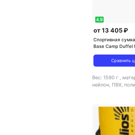
4.9
от 13 405 ₽
Спортивная сумка
Base Camp Duffel
Сравнить 
Вес: 1590 г
,
мате
нейлон, ПВХ, пол
назначение: для 
объем: 69 л
,
тип: