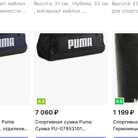
ал: нейлон
,
Высота: 31 см
,
глубина: 33 см
Высота: 2
енности:
,
материал: нейлон
,
для спорт
щая
назначение: для спорта
,
сумка
,
ши
умка
объем: 28 л
,
тип: сумка
,
ширина: 50 см
4.8
4.9
7 060 ₽
1 199 ₽
а Puma
Спортивная сумка Puma
Спортивна
, отделение
Сумка PU-07953101
Гермомешо
ой ремень,
спортивная, регулируемый