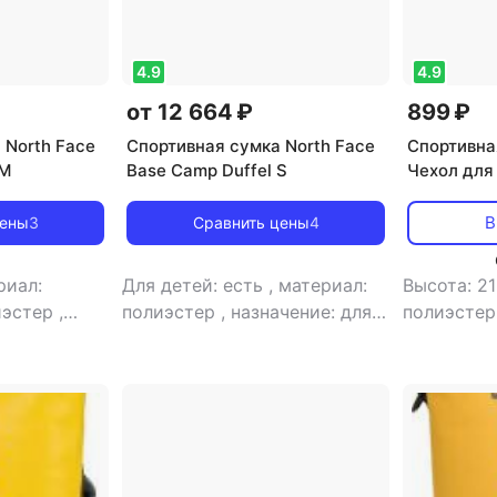
4.9
4.9
от 12 664 ₽
899 ₽
 North Face
Спортивная сумка North Face
Спортивна
 M
Base Camp Duffel S
Чехол для
RBM200 2
(107256-B
В
цены
3
Сравнить цены
4
риал:
Для детей: есть
,
материал:
Высота: 2
иэстер
,
полиэстер
,
назначение: для
полиэсте
туризма
,
спорта
,
объем: 50 л
,
тип:
ширина: 4
 баул
сумка