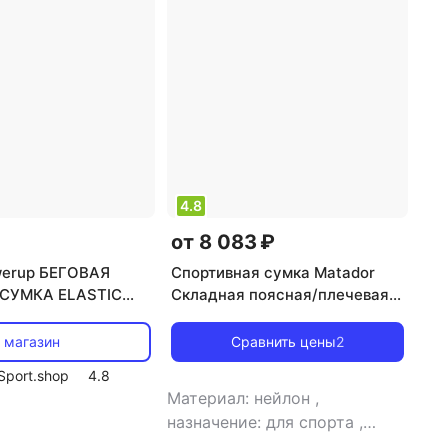
4.8
от 8 083 ₽
werup БЕГОВАЯ
Спортивная сумка Matador
СУМКА ELASTIC
Складная поясная/плечевая
й
сумка FREERAIN HIP
 магазин
Сравнить цены
2
Sport.shop
4.8
Материал: нейлон
,
назначение: для спорта
,
объем: 2 л
,
особенности: