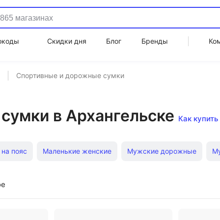
окоды
Скидки дня
Блог
Бренды
Ко
Спортивные и дорожные сумки
сумки в Архангельске
Как купить
 на пояс
Маленькие женские
Мужские дорожные
Му
орожные
Поясные Tommy Hilfiger
Поясные Guess
Поя
ое
орогие спортивные и дорожные
Дорожные Guess