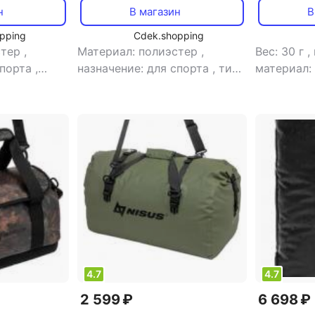
ремень, черный
н
В магазин
В
pping
Cdek.shopping
стер
,
Материал: полиэстер
,
Вес: 30 г
,
спорта
,
назначение: для спорта
,
тип:
материал:
енности:
сумка
назначени
уви,
объем: 60
,
тип: сумка
водоотта
пропитка
ширина: 3
4.7
4.7
2 599 ₽
6 698 ₽