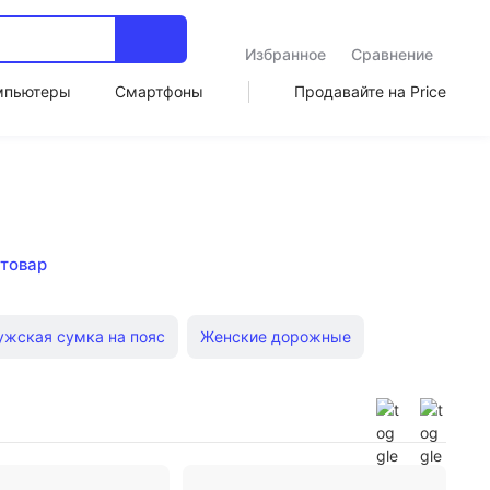
Избранное
Сравнение
мпьютеры
Смартфоны
Продавайте на Price
 товар
жская сумка на пояс
Женские дорожные
сные Nike
Женские DaKine