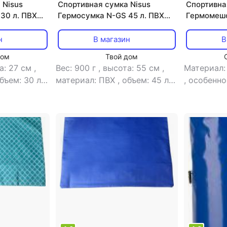
 Nisus
Спортивная сумка Nisus
Спортивна
30 л. ПВХ
Гермосумка N-GS 45 л. ПВХ
Гермомеш
Хаки
водонепро
Drybag 8L
н
В магазин
В
(MATFPDB
дом
Твой дом
а: 27 см
,
Вес: 900 г
,
высота: 55 см
,
Материал:
бъем: 30 л
,
материал: ПВХ
,
объем: 45 л
,
,
особенно
на: 24 см
тип: сумка
,
ширина: 33 см
водоотта
пропитка