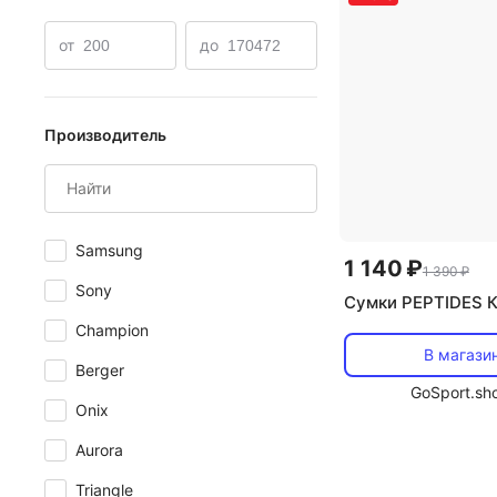
от
до
Производитель
Samsung
1 140 ₽
1 390 ₽
Sony
Сумки PEPTIDES 
Champion
В магази
Berger
GoSport.sh
Onix
Aurora
Triangle