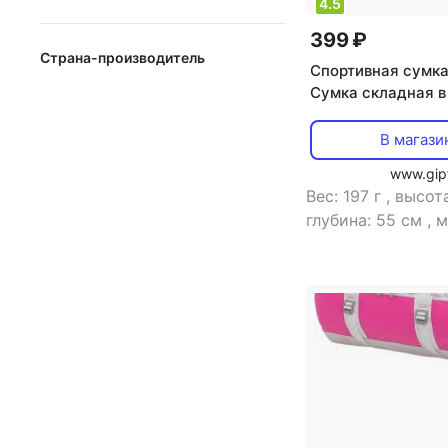
4.5
399 ₽
от
до
Страна-производитель
Спортивная сумка
Сумка складная в 
Беларусь
52169 40x55 см
Великобритания
В магази
Вьетнам
www.gipf
Вес: 197 г
,
высот
Германия
глубина: 55 см
,
м
Индия
полиэстер
,
тип: 
Испания
Италия
Китай
Малайзия
Пакистан