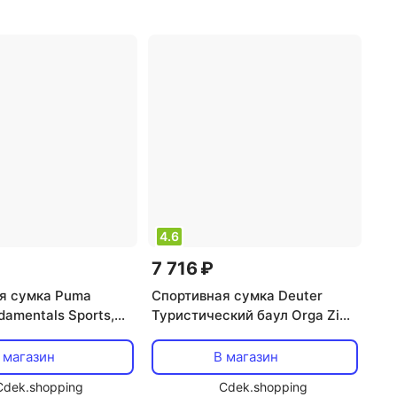
водоотталкивающая
пропитка
,
тип: поясная
сумка
4.6
7 716 ₽
я сумка Puma
Спортивная сумка Deuter
amentals Sports,
Туристический баул Orga Zip
Pack 9 л graphite/black
 магазин
В магазин
Cdek.shopping
Cdek.shopping