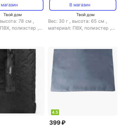
 магазин
В магазин
Твой дом
Твой дом
высота: 78 см
,
Вес: 30 г
,
высота: 65 см
,
 ПВХ, полиэстер
,
материал: ПВХ, полиэстер
,
е: для туризма
,
назначение: для туризма
,
 л
,
особенности:
объем: 40 л
,
особенности:
лкивающая
водоотталкивающая
,
тип: мешок
,
пропитка
,
тип: мешок
,
3 см
ширина: 33 см
4.5
399 ₽