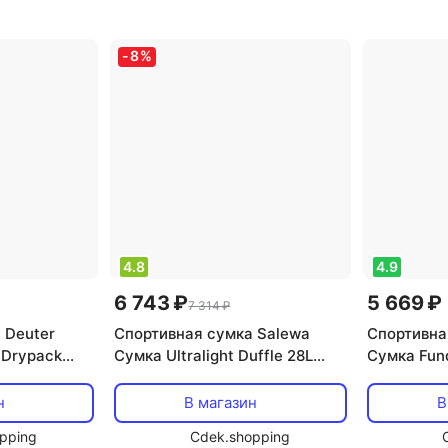
-
8
%
4.8
4.9
6 743 ₽
5 669 ₽
7 314 ₽
 Deuter
Спортивная сумка Salewa
Спортивна
 Drypack
Сумка Ultralight Duffle 28L
Сумка Fund
Flame
Черный
н
В магазин
В
pping
Cdek.shopping