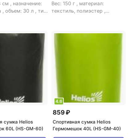
3 см
,
назначение:
Вес: 150 г
,
материал:
а
,
объем: 30 л
,
тип:
текстиль, полиэстер
,
рина: 45 см
назначение: для туризма
,
объем: 9 л
,
тип: баул
,
ширина: 36 см
4.6
859 ₽
я сумка Helios
Спортивная сумка Helios
к 60L (HS-GM-60)
Гермомешок 40L (HS-GM-40)