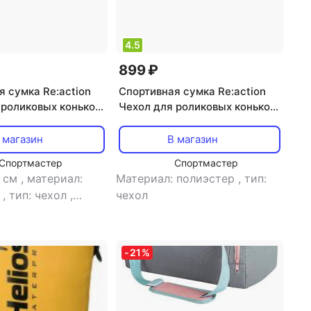
4.5
899 ₽
я сумка Re:action
Спортивная сумка Re:action
 роликовых коньков
Чехол для роликовых коньков
022 черный
RBW200 2022 мультиколор
B)
(115005-MX)
 магазин
В магазин
Спортмастер
Спортмастер
1 см
,
материал:
Материал: полиэстер
,
тип:
р
,
тип: чехол
,
чехол
1 см
-
21
%