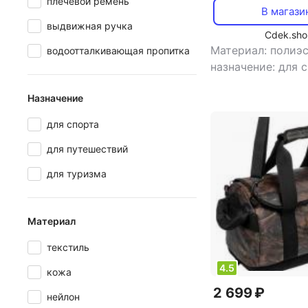
плечевой ремень
синий
В магази
выдвижная ручка
Cdek.sho
Материал: полиэ
водоотталкивающая пропитка
назначение: для 
объем: 58 л
,
особ
Назначение
отделение для об
плечевой ремень
для спорта
,
ширина: 62 см
для путешествий
для туризма
Материал
текстиль
4.5
кожа
2 699 ₽
нейлон