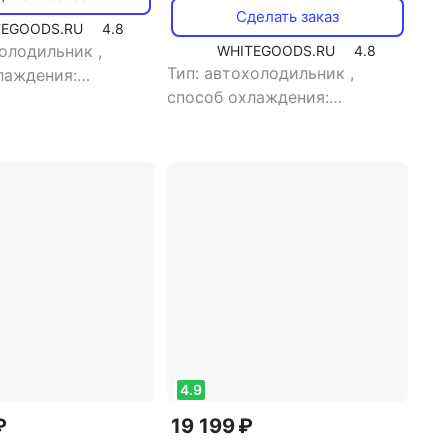
Сделать заказ
TEGOODS.RU
4.8
холодильник
,
WHITEGOODS.RU
4.8
Тип: автохолодильник
,
лаждения:
способ охлаждения:
орный
,
объем: 26 л
компрессорный
,
объем: 45 л
емая мощность: 45
,
потребляемая мощность: 45
жение питания: 220
Вт
,
напряжение питания: 220
В/12 В
4.9
₽
19 199 ₽