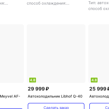
Тип: авто
ия:
способ охлаждения:
способ ох
объем: 38 л
компрессорный
,
объем: 35 л
компресс
ощность: 55
,
потребляемая мощность: 50
,
потребля
итания: 220
Вт
,
напряжение питания: 220
Вт
,
напря
В/12 В
В/12 В
4.8
4.8
29 999 ₽
25 999 
Meyvel AF-
Автохолодильник Libhof Q-40
Автохолод
Сделать заказ
Сд