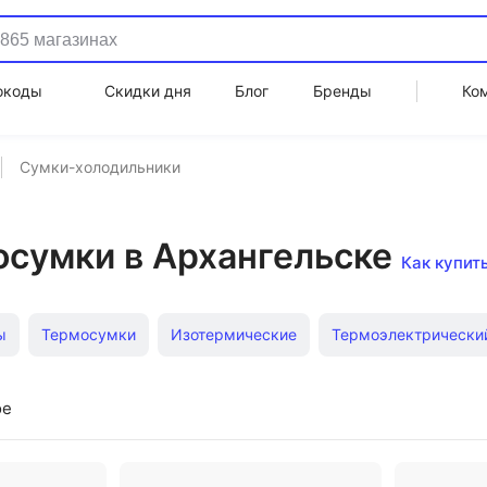
окоды
Скидки дня
Блог
Бренды
Ко
Сумки-холодильники
осумки в Архангельске
Как купит
ы
Термосумки
Изотермические
Термоэлектрически
ская сумка холодильник
Термосумка 30 литров
Термос
ое
лочек
Дешевые
Термосумка с контейнерами
Термок