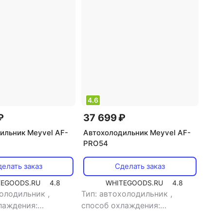
ic
4.6
₽
37 699 ₽
ильник Meyvel AF-
Автохолодильник Meyvel AF-
PRO54
елать заказ
Сделать заказ
TEGOODS.RU
4.8
WHITEGOODS.RU
4.8
холодильник
,
Тип: автохолодильник
,
лаждения:
способ охлаждения:
орный
,
объем: 41 л
,
компрессорный
,
объем: 54 л