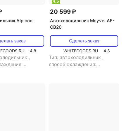
4.5
₽
20 599 ₽
ильник Alpicool
Автохолодильник Meyvel AF-
CB20
елать заказ
Сделать заказ
TEGOODS.RU
4.8
WHITEGOODS.RU
4.8
холодильник
,
Тип: автохолодильник
,
лаждения:
способ охлаждения:
орный
,
объем: 15 л
,
компрессорный
,
объем: 13 л
,
мая мощность: 45
потребляемая мощность: 60
ение питания: 12
Вт
,
напряжение питания: 12
В/220 В