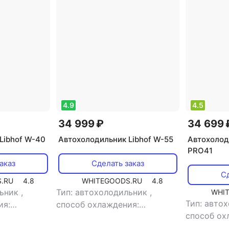
оэлектрические автоWaeco
Термоэлектрические автоDomet
4.9
4.5
34 999 ₽
34 699 
Libhof W-40
Автохолодильник Libhof W-55
Автохолод
PRO41
аказ
Сделать заказ
Сд
.RU
4.8
WHITEGOODS.RU
4.8
льник
,
Тип: автохолодильник
,
WHI
Тип: авто
ия:
способ охлаждения:
способ ох
объем: 40 л
компрессорный
,
объем: 50 л
компресс
ощность: 48
,
потребляемая мощность: 50