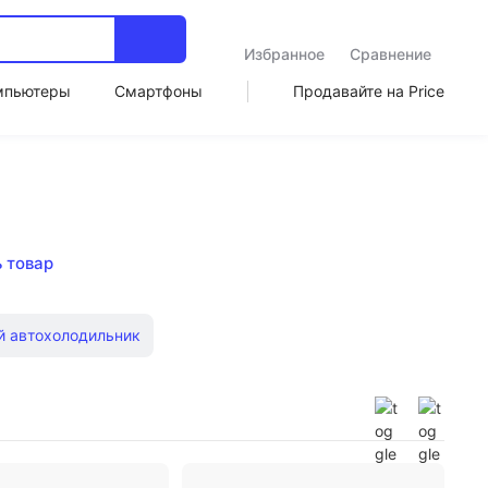
Избранное
Сравнение
мпьютеры
Смартфоны
Продавайте на Price
ь товар
й автохолодильник
умка 5 литров
Термосумка для ланч бокса
онтейнеры Coleman
ТермоReisenthel