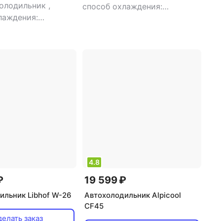
холодильник
,
способ охлаждения:
лаждения:
компрессорный
,
объем: 37 л
орный
,
объем: 50 л
,
потребляемая мощность: 48
емая мощность: 60
Вт
,
напряжение питания: 220
жение питания: 220
В/12 В
4.8
₽
19 599 ₽
ильник Libhof W-26
Автохолодильник Alpicool
CF45
елать заказ