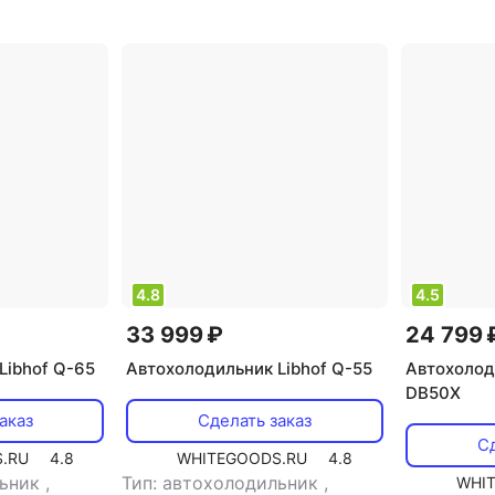
потребляе
итания: 12 В
Вт
,
напряжение питания: 220
Вт
,
напря
В/12 В
В/12 В
4.8
4.5
33 999 ₽
24 799 
Libhof Q-65
Автохолодильник Libhof Q-55
Автохолод
DB50X
аказ
Сделать заказ
Сд
.RU
4.8
WHITEGOODS.RU
4.8
льник
,
Тип: автохолодильник
,
WHI