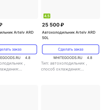
4.5
₽
25 500 ₽
ильник Artelv ARD
Автохолодильник Artelv ARD
50L
елать заказ
Сделать заказ
TEGOODS.RU
4.8
WHITEGOODS.RU
4.8
холодильник
,
Тип: автохолодильник
,
лаждения:
способ охлаждения:
орный
,
объем: 23.8
компрессорный
,
объем: 28.4
ляемая мощность:
л
,
потребляемая мощность:
ряжение питания:
60 Вт
,
напряжение питания:
220 В/12 В