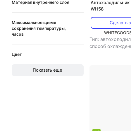
Материал внутреннего слоя
Автохолодильник 
WH58
Peva
Максимальное время
Сделать з
фольга
сохранения температуры,
WHITEGOODS
часов
полиэтилен
Тип: автохолоди
пластик
способ охлажден
от
до
компрессорный
,
Цвет
пенополиуретан
,
потребляемая м
Красный
полипропилен
Вт
,
напряжение п
Показать еще
Розовый
ткань
Зеленый
Голубой
Синий
Фиолетовый
Бежевый