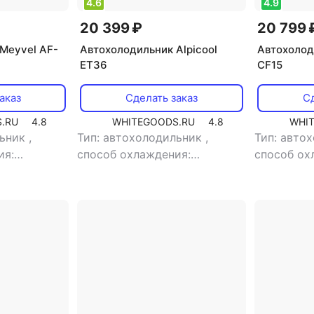
4.6
4.9
20 399 ₽
20 799 
Meyvel AF-
Автохолодильник Alpicool
Автохолод
ET36
CF15
аказ
Сделать заказ
Сд
.RU
4.8
WHITEGOODS.RU
4.8
WHI
льник
,
Тип: автохолодильник
,
Тип: авто
ия:
способ охлаждения:
способ ох
объем: 20 л
компрессорный
,
объем: 36 л
компресс
ощность: 60
,
потребляемая мощность: 60
потребляе
итания: 220
Вт
,
напряжение питания: 12
Вт
,
напряж
В/220 В
В/220 В