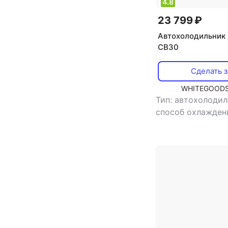
4.8
Серый
23 799 ₽
Белый
Автохолодильник 
CB30
Черный
Сделать з
WHITEGOODS
Тип: автохолоди
способ охлажден
компрессорный
,
,
потребляемая м
Вт
,
напряжение п
В/12 В