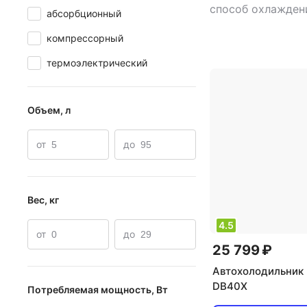
способ охлажден
абсорбционный
компрессорный
,
компрессорный
,
потребляемая м
Вт
,
напряжение п
термоэлектрический
В/12 В
Объем, л
от
до
Вес, кг
4.5
от
до
25 799 ₽
Автохолодильник 
DB40X
Потребляемая мощность, Вт