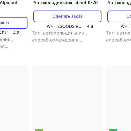
Alpicool
Автохолодильник Libhof K-26
Автохолод
Сделать заказ
Сд
аказ
WHITEGOODS.RU
4.8
WHI
Тип: автохолодильник
,
Тип: авто
.RU
4.8
льник
,
способ охлаждения:
способ ох
ия:
компрессорный
,
объем: 23 л
компресс
объем: 58 л
,
потребляемая мощность: 42
,
потребля
ощность: 60
Вт
,
напряжение питания: 220
Вт
,
напря
итания: 12 В
В/12 В
В/12 В