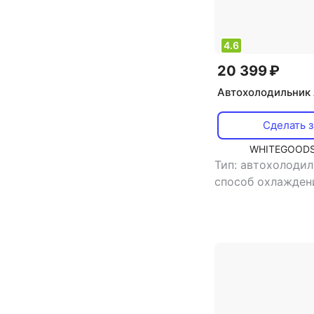
4.6
20 399 ₽
Автохолодильник 
Сделать з
WHITEGOODS
Тип: автохолоди
способ охлажден
компрессорный
,
потребляемая мо
Вт
,
напряжение п
В/12 В