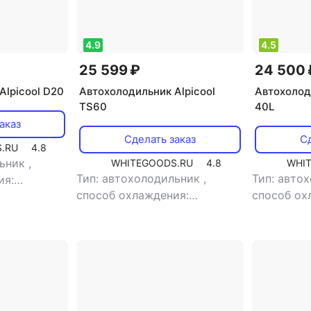
4.9
4.5
25 599 ₽
24 500 
Alpicool D20
Автохолодильник Alpicool
Автохолод
TS60
40L
аказ
Сделать заказ
Сд
.RU
4.8
льник
,
WHITEGOODS.RU
4.8
WHI
Тип: автохолодильник
,
Тип: авто
ия:
способ охлаждения:
способ ох
объем: 13 л
,
компрессорный
,
объем: 60 л
компресс
щность: 20
,
потребляемая мощность: 60
л
,
потреб
итания: 220
Вт
,
напряжение питания: 12 В
60 Вт
,
нап
220 В/12 В