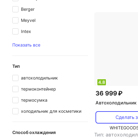
Вт
,
напряжение п
Berger
Meyvel
Intex
Показать все
Тип
автохолодильник
4.8
термоконтейнер
36 999 ₽
термосумка
Автохолодильник 
холодильник для косметики
Сделать з
WHITEGOODS
Способ охлаждения
Тип: автохолоди