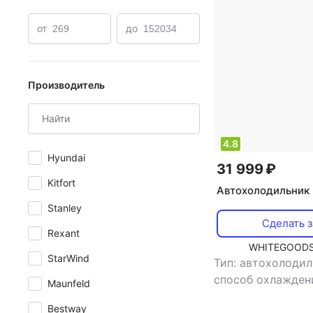
ТермоCampingaz
Термоконтейнеры Bekker
Терм
от
до
Производитель
4.8
Hyundai
31 999 ₽
Kitfort
Автохолодильник 
Stanley
Сделать з
Rexant
WHITEGOODS
StarWind
Тип: автохолоди
способ охлажден
Maunfeld
компрессорный
,
Bestway
,
потребляемая м