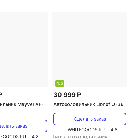
мая мощность: 70
,
потребляемая мощность: 80
жение питания: 220
Вт
,
напряжение питания: 12
В/220 В
4.5
₽
30 999 ₽
ильник Meyvel AF-
Автохолодильник Libhof Q-36
Сделать заказ
елать заказ
WHITEGOODS.RU
4.8
Тип: автохолодильник
,
TEGOODS.RU
4.8