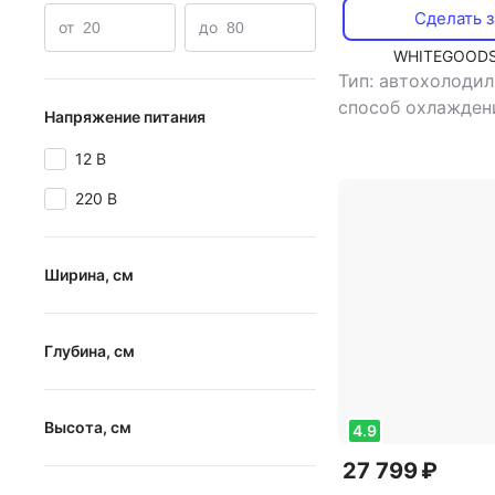
Сделать з
от
до
WHITEGOODS
Тип: автохолоди
способ охлажден
Напряжение питания
компрессорный
,
,
потребляемая м
12 В
Вт
,
напряжение п
220 В
В/220 В
Ширина, см
от
до
Глубина, см
от
до
Высота, см
4.9
27 799 ₽
от
до