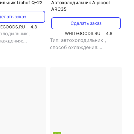
ильник Libhof Q-22
Автохолодильник Alpicool
ARC35
елать заказ
Сделать заказ
TEGOODS.RU
4.8
холодильник
,
WHITEGOODS.RU
4.8
Тип: автохолодильник
,
лаждения:
способ охлаждения:
орный
,
объем: 20 л
компрессорный
,
объем: 35 л
емая мощность: 40
,
потребляемая мощность: 45
жение питания: 220
Вт
,
напряжение питания: 220
В/12 В