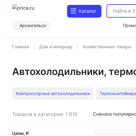
Каталог
Архангельск
Пром
Главная
Дом и интерьер
Хозяйственные товары
Автохолодильники, терм
Компрессорные автохолодильники
Термоконтейнер
Термоэлектрические автохолодильники
Изотермиче
Товаров в категории: 1 610
Сначала популярн
Термосумка рюкзак
Термосумка для детских буты
Цены, ₽