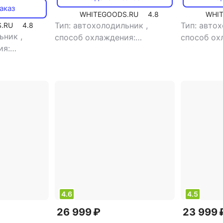
аказ
WHITEGOODS.RU
4.8
WHI
Тип: автохолодильник
,
Тип: авто
.RU
4.8
льник
,
способ охлаждения:
способ ох
ия:
компрессорный
,
объем: 38 л
компресс
объем: 40 л
,
потребляемая мощность: 48
,
потребля
ощность: 60
Вт
,
напряжение питания: 12
Вт
,
напря
итания: 12
В/220 В
В/12 В
4.6
4.5
26 999 ₽
23 999 