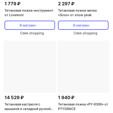
1 779 ₽
2 297 ₽
Титановая ложка-инструмент
Титановая ложка-вилка
от Loveknot
«Scoo» от snow peak
В магазин
В магазин
Cdek.shopping
Cdek.shopping
14 529 ₽
1 940 ₽
Титанoвая кастрюля с
Титановая ложка «PY-6306» от
крышкой и складной ручкой
PTYGRACE