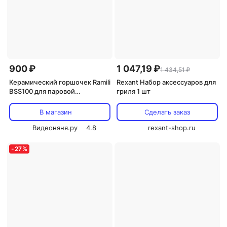
900 ₽
1 047,19 ₽
1 434,51 ₽
Керамический горшочек Ramili
Rexant Набор аксессуаров для
BSS100 для паровой
гриля 1 шт
обработки и приготовления
пищи
В магазин
Сделать заказ
Видеоняня.ру
4.8
rexant-shop.ru
-
27
%