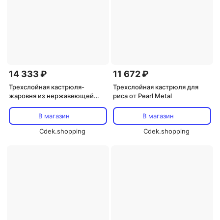
14 333 ₽
11 672 ₽
Трехслойная кастрюля-
Трехслойная кастрюля для
жаровня из нержавеющей
риса от Pearl Metal
стали от Pearl Metal
В магазин
В магазин
Cdek.shopping
Cdek.shopping