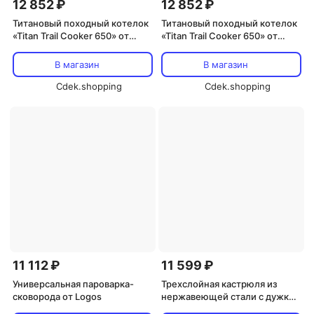
12 852 ₽
12 852 ₽
Титановый походный котелок
Титановый походный котелок
«Titan Trail Cooker 650» от
«Titan Trail Cooker 650» от
Belmont
Belmont
В магазин
В магазин
Cdek.shopping
Cdek.shopping
11 112 ₽
11 599 ₽
Универсальная пароварка-
Трехслойная кастрюля из
сковорода от Logos
нержавеющей стали с дужкой
23 см от Pearl Metal