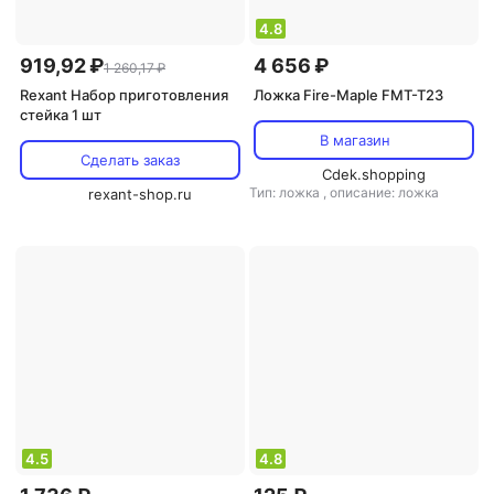
4.8
919,92 ₽
4 656 ₽
1 260,17 ₽
Rexant Набор приготовления
Ложка Fire-Maple FMT-T23
стейка 1 шт
В магазин
Сделать заказ
Cdek.shopping
Тип: ложка
,
описание: ложка
rexant-shop.ru
4.5
4.8