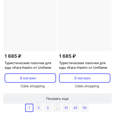
1 685 ₽
1 685 ₽
Туристические палочки для
Туристические палочки для
еды «Kara Hashi» от Unifame
еды «Kara-Hashi» от Uniflamе
В магазин
В магазин
Cdek.shopping
Cdek.shopping
Показать еще
1
2
3
...
91
92
93