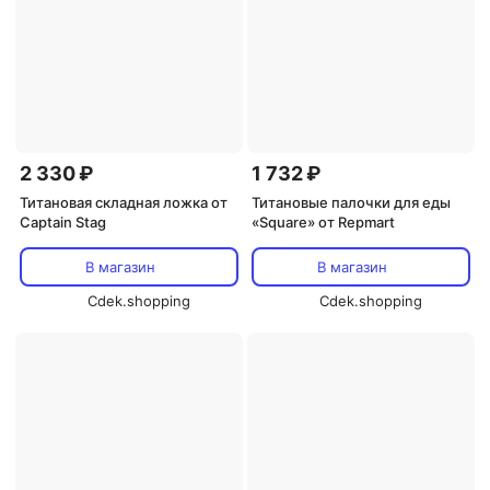
2 330 ₽
1 732 ₽
Титановая складная ложка от
Титановые палочки для еды
Captain Stag
«Square» от Repmart
В магазин
В магазин
Cdek.shopping
Cdek.shopping