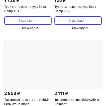
1 736 ₽
125 ₽
Туристическая посуда Ecos
Туристическая посуда Ecos
Camp-S11
Camp-S13
В магазин
В магазин
МаксидоМ
МаксидоМ
2 853 ₽
2 111 ₽
Титановая ложка-ренге «BM-
Титановая ложка «BM-025» от
089» от Belmont
Belmont