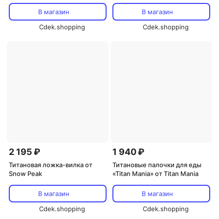
1.4 л от Boundless Voyage
В магазин
В магазин
Cdek.shopping
Cdek.shopping
2 195 ₽
1 940 ₽
Титановая ложка-вилка от
Титановые палочки для еды
Snow Peak
«Titan Mania» от Titan Mania
В магазин
В магазин
Cdek.shopping
Cdek.shopping