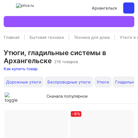
Архангельск
Главная
Бытовая техника
Техника для дома
Утюги и
Утюги, гладильные системы в
Архангельске
216 товаров
Как купить товар
Дорожные утюги
Беспроводные утюги
Утюги
Гладильны
Сначала популярное
-
9
%