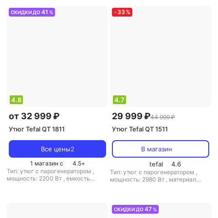
41
-
33
%
СКИДКИ ДО
%
4.8
4.7
от 32 999 ₽
29 999 ₽
44 999 ₽
Утюг Tefal QT 1811
Утюг Tefal QT 1511
Все цены
2
В магазин
1 магазин с
4.5
+
tefal
4.6
Тип: утюг с парогенератором
,
Тип: утюг с парогенератором
,
мощность: 2200 Вт
,
емкость
мощность: 2980 Вт
,
материал
резервуара для воды: 1200 мл
подошвы: нерж. сталь
,
емкость
резервуара для воды: 1000 мл
47
СКИДКИ ДО
%