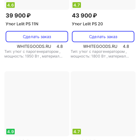
4.6
4.7
39 900 ₽
43 900 ₽
Утюг Lelit PS 11N
Утюг Lelit PS 20
Сделать заказ
Сделать заказ
WHITEGOODS.RU
4.8
WHITEGOODS.RU
4.8
Тип: утюг с парогенератором
,
Тип: утюг с парогенератором
,
мощность: 1950 Вт
,
материал
мощность: 1800 Вт
,
материал
подошвы: алюминий
,
емкость
подошвы: алюминий
,
емкость
резервуара для воды: 1200 мл
резервуара для воды: 1400 мл
4.9
4.7