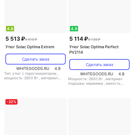
4.8
4.9
5 513 ₽
5 114 ₽
6 615 ₽
6 136 ₽
Утюг Solac Optima Extrem
Утюг Solac Optima Perfect
PV2114
Сделать заказ
Сделать заказ
WHITEGOODS.RU
4.8
Тип: утюг с парогенератором
,
WHITEGOODS.RU
4.8
мощность: 2800 Вт
,
материал
Мощность: 2600 Вт
,
материал
подошвы: керамика
,
емкость
подошвы: керамика
,
емкость
резервуара для воды: 300 мл
резервуара для воды: 380 мл
-
22
%