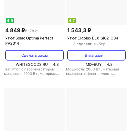
4.9
4.7
4 849 ₽
1 543,3 ₽
6 178 ₽
Утюг Solac Optima Perfect
Утюг Ergolux ELX-SI02-C34
PV2014
3 сделали выбор
Сделать заказ
В магазин
WHITEGOODS.RU
4.8
MIX-BUY
4.8
Тип: утюг с парогенератором
,
Мощность: 2000 Вт
,
материал
мощность: 2600 Вт
,
материал
подошвы: тефлон
,
емкость
подошвы: керамика
,
емкость
резервуара для воды: 295 мл
резервуара для воды: 380 мл