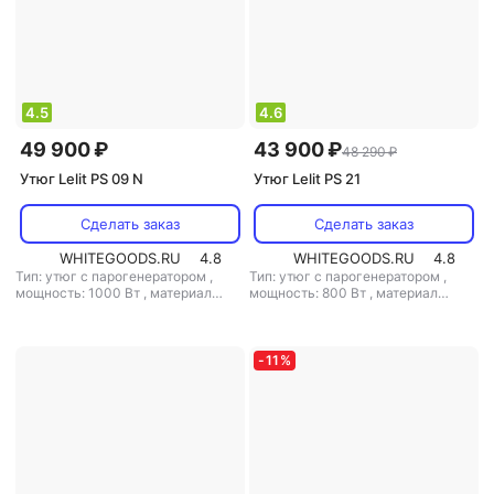
4.5
4.6
49 900 ₽
43 900 ₽
48 290 ₽
Утюг Lelit PS 09 N
Утюг Lelit PS 21
Сделать заказ
Сделать заказ
WHITEGOODS.RU
4.8
WHITEGOODS.RU
4.8
Тип: утюг с парогенератором
,
Тип: утюг с парогенератором
,
мощность: 1000 Вт
,
материал
мощность: 800 Вт
,
материал
подошвы: алюминий
,
емкость
подошвы: алюминий
,
емкость
резервуара для воды: 2000 мл
резервуара для воды: 1400 мл
-
11
%