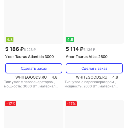
4.8
4.9
5 186 ₽
5 114 ₽
6 223 ₽
6 136 ₽
Утюг Taurus Atlantida 3000
Утюг Taurus Atlas 2600
Сделать заказ
Сделать заказ
WHITEGOODS.RU
4.8
WHITEGOODS.RU
4.8
Тип: утюг с парогенератором
,
Тип: утюг с парогенератором
,
мощность: 3000 Вт
,
материал
мощность: 2600 Вт
,
материал
подошвы: керамика
,
емкость
подошвы: керамика
,
емкость
резервуара для воды: 290 мл
резервуара для воды: 300 мл
-
17
%
-
17
%