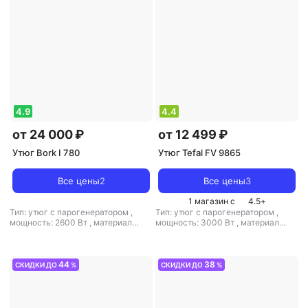
4.9
4.4
от 24 000 ₽
от 12 499 ₽
Утюг Bork I 780
Утюг Tefal FV 9865
Все цены
2
Все цены
3
1 магазин с
4.5
+
Тип: утюг с парогенератором
,
Тип: утюг с парогенератором
,
мощность: 2600 Вт
,
материал
мощность: 3000 Вт
,
материал
подошвы: алюминий
,
емкость
подошвы: металлокерамика
,
резервуара для воды: 330 мл
емкость резервуара для воды: 350
мл
44
38
СКИДКИ ДО
%
СКИДКИ ДО
%