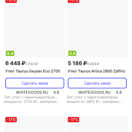
-
17
%
-
17
%
4.4
4.8
6 448 ₽
5 186 ₽
7 737 ₽
6 223 ₽
Утюг Taurus Geyser Eco 2700
Утюг Taurus Artica 2800 Zaffiro
Сделать заказ
Сделать заказ
WHITEGOODS.RU
4.8
WHITEGOODS.RU
4.8
Тип: утюг с парогенератором
,
Тип: утюг с парогенератором
,
мощность: 2700 Вт
,
материал
мощность: 2800 Вт
,
материал
подошвы: титан
,
емкость
подошвы: керамика
,
емкость
резервуара для воды: 350 мл
резервуара для воды: 350 мл
-
17
%
-
17
%