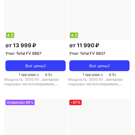
4.5
4.5
от 13 999 ₽
от 11 990 ₽
Утюг Tefal FV 9867
Утюг Tefal FV 9837
Все цены
2
Все цены
2
1 магазин с
4.5
+
1 магазин с
4.5
+
Мощность: 3000 Вт
,
материал
Мощность: 3000 Вт
,
материал
подошвы: металлокерамика
,
подошвы: металлокерамика
,
емкость резервуара для воды: 350
емкость резервуара для воды: 350
мл
мл
40
-
47
%
СКИДКИ ДО
%