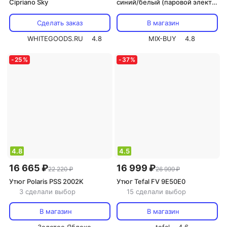
Cipriano Sky
синий/белый (паровой электр.
утюг, тефлон, 1800Вт, 220-
240В), цена за 1 шт.
Сделать заказ
В магазин
WHITEGOODS.RU
4.8
MIX-BUY
4.8
-
25
%
-
37
%
4.8
4.5
16 665 ₽
16 999 ₽
22 220 ₽
26 999 ₽
Утюг Polaris PSS 2002K
Утюг Tefal FV 9E50E0
3 сделали выбор
15 сделали выбор
В магазин
В магазин