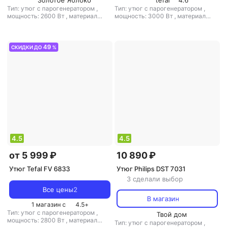
Золотое Яблоко
tefal
4.6
Тип: утюг с парогенератором
,
Тип: утюг с парогенератором
,
мощность: 2600 Вт
,
материал
мощность: 3000 Вт
,
материал
подошвы: керамика
,
емкость
подошвы: металлокерамика
,
резервуара для воды: 1200 мл
емкость резервуара для воды: 350
мл
49
СКИДКИ ДО
%
4.5
4.5
от 5 999 ₽
10 890 ₽
Утюг Tefal FV 6833
Утюг Philips DST 7031
3 сделали выбор
Все цены
2
В магазин
1 магазин с
4.5
+
Тип: утюг с парогенератором
,
Твой дом
мощность: 2800 Вт
,
материал
Тип: утюг с парогенератором
,