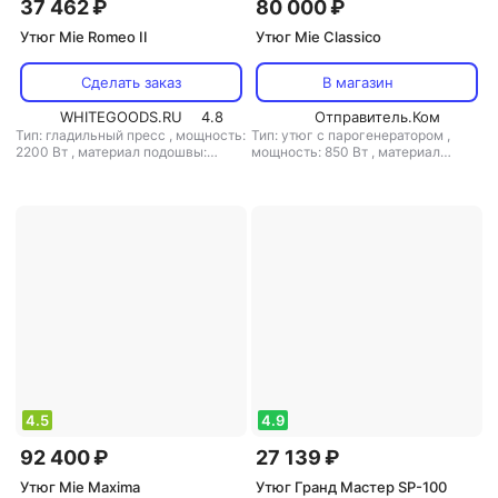
37 462 ₽
80 000 ₽
Утюг Mie Romeo II
Утюг Mie Classico
Сделать заказ
В магазин
WHITEGOODS.RU
4.8
Отправитель.Ком
Тип: гладильный пресс
,
мощность:
Тип: утюг с парогенератором
,
2200 Вт
,
материал подошвы:
мощность: 850 Вт
,
материал
тефлон
,
емкость резервуара для
подошвы: алюминий
,
емкость
воды: 800 мл
резервуара для воды: 1000 мл
4.5
4.9
92 400 ₽
27 139 ₽
Утюг Mie Maxima
Утюг Гранд Мастер SP-100