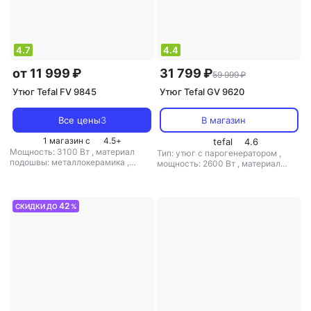
4.7
4.4
от 11 999 ₽
31 799 ₽
59 999 ₽
Утюг Tefal FV 9845
Утюг Tefal GV 9620
Все цены
3
В магазин
1 магазин с
4.5
+
tefal
4.6
Мощность: 3100 Вт
,
материал
Тип: утюг с парогенератором
,
подошвы: металлокерамика
,
мощность: 2600 Вт
,
материал
емкость резервуара для воды: 350
подошвы: металлокерамика
,
мл
емкость резервуара для воды:
1900 мл
42
СКИДКИ ДО
%