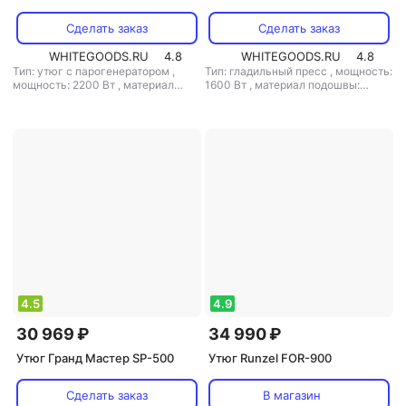
Сделать заказ
Сделать заказ
WHITEGOODS.RU
4.8
WHITEGOODS.RU
4.8
Тип: утюг с парогенератором
,
Тип: гладильный пресс
,
мощность:
мощность: 2200 Вт
,
материал
1600 Вт
,
материал подошвы:
подошвы: алюминий
,
емкость
алюминий
,
емкость резервуара
резервуара для воды: 1700 мл
для воды: 1000 мл
4.5
4.9
30 969 ₽
34 990 ₽
Утюг Гранд Мастер SP-500
Утюг Runzel FOR-900
Сделать заказ
В магазин