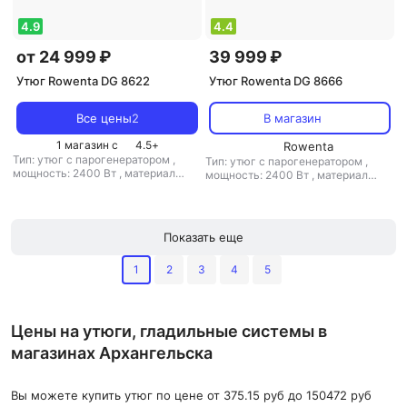
4.9
4.4
от 24 999 ₽
39 999 ₽
Утюг Rowenta DG 8622
Утюг Rowenta DG 8666
Все цены
2
В магазин
1 магазин с
4.5
+
Rowenta
Тип: утюг с парогенератором
,
Тип: утюг с парогенератором
,
мощность: 2400 Вт
,
материал
мощность: 2400 Вт
,
материал
подошвы: нерж. сталь
,
емкость
подошвы: нерж. сталь
,
емкость
резервуара для воды: 1100 мл
резервуара для воды: 1100 мл
Показать еще
1
2
3
4
5
Цены на утюги, гладильные системы в
магазинах Архангельска
Вы можете купить утюг по цене от 375.15 руб до 150472 руб