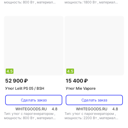
мощность: 800 Вт
,
материал
мощность: 1800 Вт
,
материал
подошвы: алюминий
,
емкость
подошвы: нерж. сталь
,
емкость
резервуара для воды: 2000 мл
резервуара для воды: 325 мл
4.5
4.5
52 900 ₽
15 400 ₽
Утюг Lelit PS 05 / BSH
Утюг Mie Vapore
Сделать заказ
Сделать заказ
WHITEGOODS.RU
4.8
WHITEGOODS.RU
4.8
Тип: утюг с парогенератором
,
Тип: утюг с парогенератором
,
мощность: 800 Вт
,
материал
мощность: 2200 Вт
,
материал
подошвы: алюминий
,
емкость
подошвы: керамика
,
емкость
резервуара для воды: 2000 мл
резервуара для воды: 1000 мл