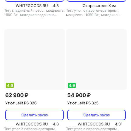
WHITEGOODS.RU
4.8
Отправитель.Ком
Тип: гладильный пресс
,
мощность:
Тип: утюг с парогенератором
,
1600 Вт
,
материал подошвы:
мощность: 1950 Вт
,
материал
тефлон
,
емкость резервуара для
подошвы: алюминий
,
емкость
воды: 1000 мл
резервуара для воды: 1500 мл
4.6
4.9
62 900 ₽
54 900 ₽
Утюг Lelit PS 326
Утюг Lelit PS 325
Сделать заказ
Сделать заказ
WHITEGOODS.RU
4.8
WHITEGOODS.RU
4.8
Тип: утюг с парогенератором
,
Тип: утюг с парогенератором
,