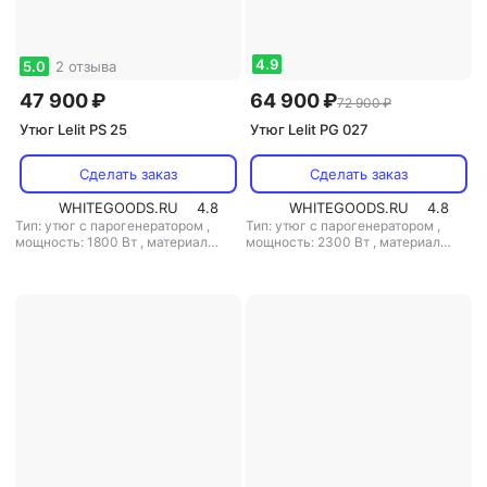
4.9
5.0
2 отзыва
47 900 ₽
64 900 ₽
72 900 ₽
Утюг Lelit PS 25
Утюг Lelit PG 027
Сделать заказ
Сделать заказ
WHITEGOODS.RU
4.8
WHITEGOODS.RU
4.8
Тип: утюг с парогенератором
,
Тип: утюг с парогенератором
,
мощность: 1800 Вт
,
материал
мощность: 2300 Вт
,
материал
подошвы: алюминий
,
емкость
подошвы: алюминий
резервуара для воды: 2000 мл