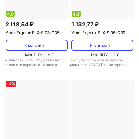
4.8
4.4
2 118,54 ₽
1 132,77 ₽
Утюг Ergolux ELX-SI03-C35
Утюг Ergolux ELX-SI05-C39
В магазин
В магазин
MIX-BUY
4.8
MIX-BUY
4.8
Мощность: 2600 Вт
,
материал
Тип: утюг с парогенератором
,
подошвы: керамика
,
емкость
мощность: 2000 Вт
,
материал
резервуара для воды: 320 мл
подошвы: алюминий
,
емкость
резервуара для воды: 140 мл
-
4
%