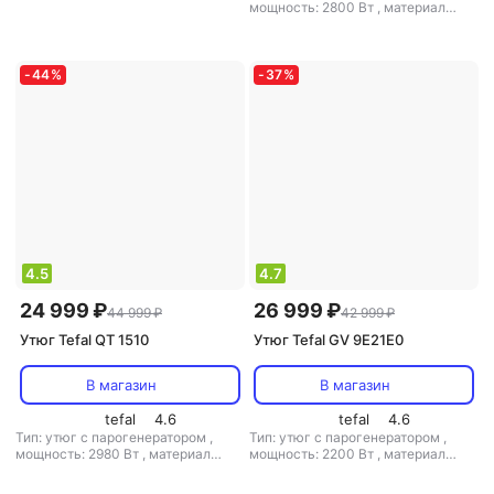
подошвы: металлокерамика
,
мощность: 2800 Вт
,
материал
емкость резервуара для воды: 270
подошвы: керамика
,
емкость
мл
резервуара для воды: 300 мл
-
44
%
-
37
%
4.5
4.7
24 999 ₽
26 999 ₽
44 999 ₽
42 999 ₽
Утюг Tefal QT 1510
Утюг Tefal GV 9E21E0
В магазин
В магазин
tefal
4.6
tefal
4.6
Тип: утюг с парогенератором
,
Тип: утюг с парогенератором
,
мощность: 2980 Вт
,
материал
мощность: 2200 Вт
,
материал
подошвы: нерж. сталь
,
емкость
подошвы: нерж. сталь
,
емкость
резервуара для воды: 1000 мл
резервуара для воды: 1800 мл