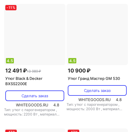
-
11
%
4.5
4.5
12 491 ₽
10 900 ₽
13 989 ₽
Утюг Black & Decker
Утюг Гранд Мастер GM 530
BXSS2200E
Сделать заказ
Сделать заказ
WHITEGOODS.RU
4.8
Тип: утюг с парогенератором
,
WHITEGOODS.RU
4.8
мощность: 2000 Вт
,
материал
Тип: утюг с парогенератором
,
подошвы: алюминий
,
емкость
мощность: 2200 Вт
,
материал
резервуара для воды: 800 мл
подошвы: керамика
,
емкость
резервуара для воды: 1500 мл