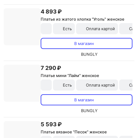
4 893 ₽
Платье из жатого хлопка "Уголь" женское
Есть
Оплата картой
Сам
В магазин
BUNGLY
7 290 ₽
Платье мини "Лайм" женское
Есть
Оплата картой
Сам
В магазин
BUNGLY
5 593 ₽
Платье вязаное "Песок" женское