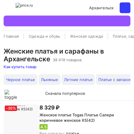
Архангельск
Главная
Одежда и обувь
Женская одежда
Платья, с
Женские платья и сарафаны в
Архангельске
38 419 товаров
Как купить товар
Черное платье
Льняные
Летние платья
Платье с запахом
Сначала популярное
8 329 ₽
-
20
%
Женское платье Togas Платье Салери
коричневое женское XS(42)
4.5
Вид одежды:
платье