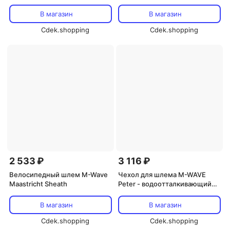
В магазин
В магазин
Cdek.shopping
Cdek.shopping
2 533 ₽
3 116 ₽
Велосипедный шлем M-Wave
Чехол для шлема M-WAVE
Maastricht Sheath
Peter - водоотталкивающий
чехол от дождя для шлема со
светоотражающим логотипом
В магазин
В магазин
MWave
Cdek.shopping
Cdek.shopping