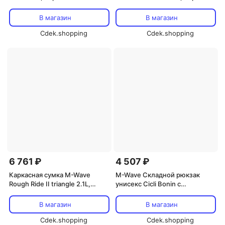
В магазин
В магазин
Cdek.shopping
Cdek.shopping
6 761 ₽
4 507 ₽
Каркасная сумка M-Wave
M-Wave Складной рюкзак
Rough Ride II triangle 2.1L,
унисекс Cicli Bonin с
черный
держателем для шлема и
бутылки, черный, один
В магазин
В магазин
размер
Cdek.shopping
Cdek.shopping