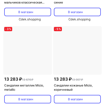
мальчиков классическая
синие
Basics Micio, Black
В магазин
В магазин
Cdek.shopping
Cdek.shopping
-
3
%
-
5
%
13 283 ₽
13 283 ₽
13 676 ₽
13 997 ₽
Сандалии металлик Micio,
Сандалии кожаные Micio,
metallic
коричневый
В магазин
В магазин