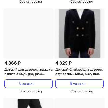
Cdek.shopping
Cdek.shopping
4 366 ₽
4 029 ₽
Детский для девочек пиджак с
Детский блейзер для девочек
принтом Boy'S gray plaid
двубортный Micio, Navy Blue
patterned wide collar half
patterned lined double-
В магазин
В магазин
breasted sports blazer jacket
Micio, Gray
Cdek.shopping
Cdek.shopping