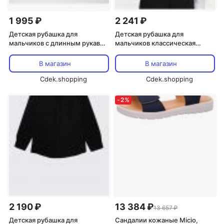
1 995 ₽
2 241 ₽
Детская рубашка для
Детская рубашка для
мальчиков с длинным рукавом
мальчиков классическая
Basics Micio, Blue
Micio, White Cufflinks
В магазин
В магазин
Cdek.shopping
Cdek.shopping
-
2
%
2 190 ₽
13 384 ₽
13 657 ₽
Детская рубашка для
Сандалии кожаные Micio,