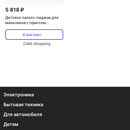
5 818 ₽
Детское пальто-пиджак для
мальчиков с принтом
Collection Boy's Gray Color
Wool Blend Blazer Jacket Micio,
В магазин
Gray
Cdek.shopping
Электроника
Бытовая техника
Для автомобиля
Детям